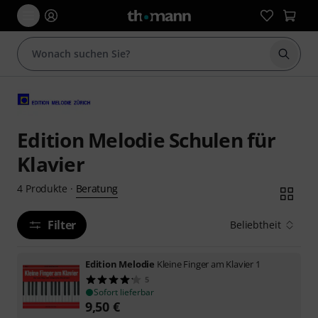
Suche 
Edition Melodie Schulen für
Klavier
Beratung
4
Produkte
·
Filter
Beliebtheit
Edition Melodie
Kleine Finger am Klavier 1
5
Sofort lieferbar
9,50
€