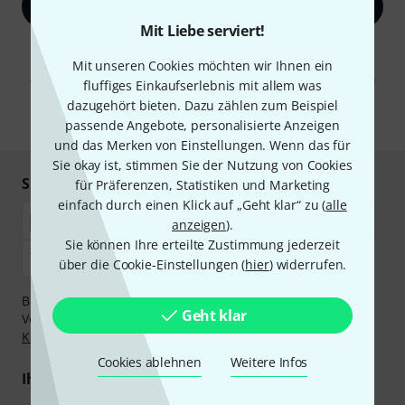
Jetzt anmelden
Mit Liebe serviert!
Mit Klick auf „Jetzt anmelden“ stimmen Sie dem Erhalt von E-Mail-
Werbung und einer Messung des E-Mail-Nutzungsverhaltens zu. Die
Mit unseren Cookies möchten wir Ihnen ein
Abmeldung ist jederzeit möglich. Weitere Informationen finden Sie in
fluffiges Einkaufserlebnis mit allem was
unseren
Datenschutzhinweisen
.
dazugehört bieten. Dazu zählen zum Beispiel
* Pflichtfeld
passende Angebote, personalisierte Anzeigen
und das Merken von Einstellungen. Wenn das für
Sie okay ist, stimmen Sie der Nutzung von Cookies
Sicher einkaufen & bezahlen
für Präferenzen, Statistiken und Marketing
einfach durch einen Klick auf „Geht klar“ zu (
alle
anzeigen
).
Sie können Ihre erteilte Zustimmung jederzeit
über die Cookie-Einstellungen (
hier
) widerrufen.
Bezahlen Sie vertraulich und sicher per Nachnahme,
Geht klar
Vorkasse, PayPal, Amazon Pay,
Klarna Sofort bezahlen
,
Klarna Ratenzahlung
oder Kreditkarte.
Cookies ablehnen
Weitere Infos
Ihre Vorteile