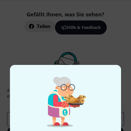
Gefällt Ihnen, was Sie sehen?
Teilen
Hilfe & Feedback
Thomann Newsletter
Abonniere den Thomann Newsletter und gewinne mit
etwas Glück einen von
50 Gutscheinen
über jeweils
50€
!
Inspirierende Beiträge
Deals
Thomann Insights
E-Mail-Adresse
*