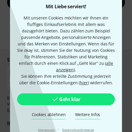
Jetzt anmelden
Mit Liebe serviert!
Mit Klick auf „Jetzt anmelden“ stimmen Sie dem Erhalt von E-Mail-
Mit unseren Cookies möchten wir Ihnen ein
Werbung und einer Messung des E-Mail-Nutzungsverhaltens zu. Die
fluffiges Einkaufserlebnis mit allem was
Abmeldung ist jederzeit möglich. Weitere Informationen finden Sie in
unseren
Datenschutzhinweisen
.
dazugehört bieten. Dazu zählen zum Beispiel
passende Angebote, personalisierte Anzeigen
* Pflichtfeld
und das Merken von Einstellungen. Wenn das für
Sie okay ist, stimmen Sie der Nutzung von Cookies
für Präferenzen, Statistiken und Marketing
Sicher einkaufen & bezahlen
einfach durch einen Klick auf „Geht klar“ zu (
alle
anzeigen
).
Sie können Ihre erteilte Zustimmung jederzeit
über die Cookie-Einstellungen (
hier
) widerrufen.
Bezahlen Sie vertraulich und sicher per Nachnahme,
Geht klar
Vorkasse, PayPal, Amazon Pay,
Klarna Sofort bezahlen
,
Klarna Ratenzahlung
oder Kreditkarte.
Cookies ablehnen
Weitere Infos
Ihre Vorteile
·
Impressum
Datenschutzhinweise