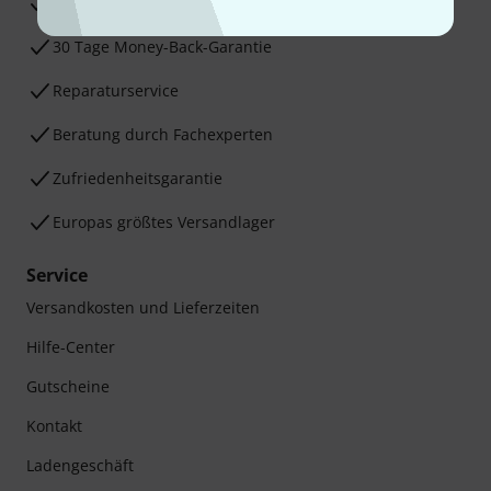
3 Jahre Thomann Garantie
30 Tage Money-Back-Garantie
Reparaturservice
Beratung durch Fachexperten
Zufriedenheitsgarantie
Europas größtes Versandlager
Service
Versandkosten und Lieferzeiten
Hilfe-Center
Gutscheine
Kontakt
Ladengeschäft