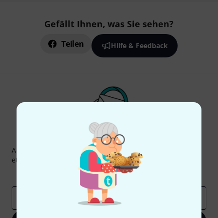
Gefällt Ihnen, was Sie sehen?
Teilen
Hilfe & Feedback
Thomann Newsletter
Abonniere den Thomann Newsletter und gewinne mit
etwas Glück einen von
50 Gutscheinen
über jeweils
50€
!
Inspirierende Beiträge
Deals
Thomann Insights
E-Mail-Adresse
*