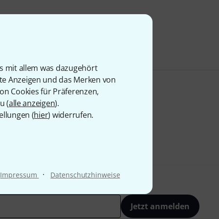
is mit allem was dazugehört
rte Anzeigen und das Merken von
von Cookies für Präferenzen,
u (
alle anzeigen
).
ellungen (
hier
) widerrufen.
·
Impressum
Datenschutzhinweise
Jetzt anmelden