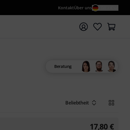
Kontakt
Über uns
DE / €
e mit Suchwort {searchTerm} starten
Beratung
Beliebtheit
17,80
€