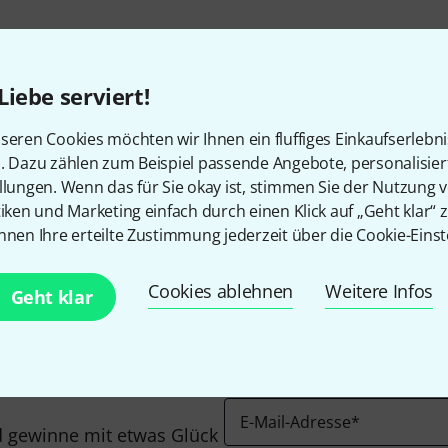
Liebe serviert!
seren Cookies möchten wir Ihnen ein fluffiges Einkaufserlebn
n. Dazu zählen zum Beispiel passende Angebote, personalisie
llungen. Wenn das für Sie okay ist, stimmen Sie der Nutzung 
Gefällt Ihnen, was Sie sehen?
tiken und Marketing einfach durch einen Klick auf „Geht klar“ z
nnen Ihre erteilte Zustimmung jederzeit über die Cookie-Einst
Teilen
Hilfe & Feedback
Cookies ablehnen
Weitere Infos
Geht klar
E-Mail-Adresse
*
 gewinne mit etwas Glück