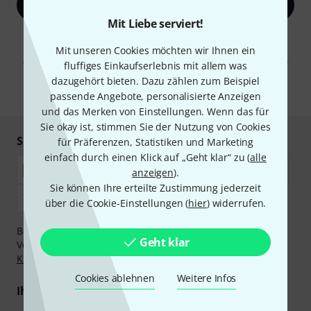
Jetzt anmelden
Mit Liebe serviert!
Mit Klick auf „Jetzt anmelden“ stimmen Sie dem Erhalt von E-Mail-
Werbung und einer Messung des E-Mail-Nutzungsverhaltens zu. Die
Mit unseren Cookies möchten wir Ihnen ein
Abmeldung ist jederzeit möglich. Weitere Informationen finden Sie in
fluffiges Einkaufserlebnis mit allem was
unseren
Datenschutzhinweisen
.
dazugehört bieten. Dazu zählen zum Beispiel
* Pflichtfeld
passende Angebote, personalisierte Anzeigen
und das Merken von Einstellungen. Wenn das für
Sie okay ist, stimmen Sie der Nutzung von Cookies
Sicher einkaufen & bezahlen
für Präferenzen, Statistiken und Marketing
einfach durch einen Klick auf „Geht klar“ zu (
alle
anzeigen
).
Sie können Ihre erteilte Zustimmung jederzeit
über die Cookie-Einstellungen (
hier
) widerrufen.
Bezahlen Sie vertraulich und sicher per Nachnahme,
Geht klar
Vorkasse, PayPal, Amazon Pay,
Klarna Sofort bezahlen
,
Klarna Ratenzahlung
oder Kreditkarte.
Cookies ablehnen
Weitere Infos
Ihre Vorteile