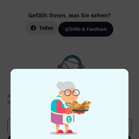
Gefällt Ihnen, was Sie sehen?
Teilen
Hilfe & Feedback
Thomann Newsletter
Abonniere den Thomann Newsletter und gewinne mit
etwas Glück einen von
50 Gutscheinen
über jeweils
50€
!
Inspirierende Beiträge
Deals
Thomann Insights
E-Mail-Adresse
*