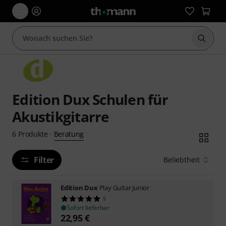
Suche 
Edition Dux Schulen für
Akustikgitarre
Beratung
6
Produkte
·
Filter
Beliebtheit
Edition Dux
Play Guitar Junior
5
Sofort lieferbar
22,95
€