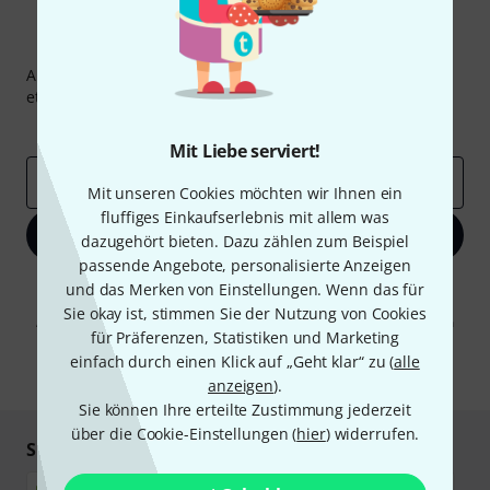
Thomann Newsletter
Abonniere den Thomann Newsletter und gewinne mit
etwas Glück einen von
50 Gutscheinen
über jeweils
50€
!
Inspirierende Beiträge
Deals
Thomann Insights
Mit Liebe serviert!
E-Mail-Adresse
*
Mit unseren Cookies möchten wir Ihnen ein
fluffiges Einkaufserlebnis mit allem was
Jetzt anmelden
dazugehört bieten. Dazu zählen zum Beispiel
passende Angebote, personalisierte Anzeigen
Mit Klick auf „Jetzt anmelden“ stimmen Sie dem Erhalt von E-Mail-
und das Merken von Einstellungen. Wenn das für
Werbung und einer Messung des E-Mail-Nutzungsverhaltens zu. Die
Sie okay ist, stimmen Sie der Nutzung von Cookies
Abmeldung ist jederzeit möglich. Weitere Informationen finden Sie in
für Präferenzen, Statistiken und Marketing
unseren
Datenschutzhinweisen
.
einfach durch einen Klick auf „Geht klar“ zu (
alle
* Pflichtfeld
anzeigen
).
Sie können Ihre erteilte Zustimmung jederzeit
über die Cookie-Einstellungen (
hier
) widerrufen.
Sicher einkaufen & bezahlen