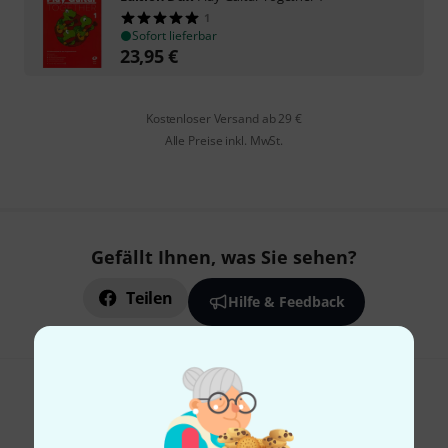
1
Sofort lieferbar
23,95
€
Kostenloser Versand ab 29 €
Alle Preise inkl. MwSt.
Gefällt Ihnen, was Sie sehen?
Teilen
Hilfe & Feedback