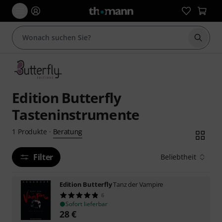
Suche 
Edition Butterfly
Tasteninstrumente
Beratung
1
Produkte
·
Filter
Beliebtheit
Edition Butterfly
Tanz der Vampire
6
Sofort lieferbar
28
€