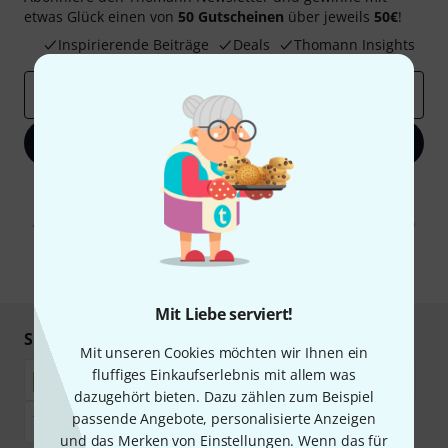
etwas Glück einen von
50 Gutscheinen
über jeweils
50€
!
Inspirierende Beiträge
Deals
Thomann Insights
E-Mail-Adresse
*
Jetzt anmelden
Mit Klick auf „Jetzt anmelden“ stimmen Sie dem Erhalt von E-Mail-
Werbung und einer Messung des E-Mail-Nutzungsverhaltens zu. Die
Abmeldung ist jederzeit möglich. Weitere Informationen finden Sie in
unseren
Datenschutzhinweisen
.
* Pflichtfeld
Mit Liebe serviert!
Sicher einkaufen & bezahlen
Mit unseren Cookies möchten wir Ihnen ein
fluffiges Einkaufserlebnis mit allem was
dazugehört bieten. Dazu zählen zum Beispiel
passende Angebote, personalisierte Anzeigen
und das Merken von Einstellungen. Wenn das für