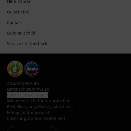
Hilfe-Center
Gutscheine
Kontakt
Ladengeschäft
Service im Überblick
AGB
/
Impressum
Datenschutzhinweise
Cookie-Einstellungen
Widerrufsrecht für Verbraucher
Bestellvorgang/Vertragsabschluss
Mängelhaftungsrecht
Erklärung zur Barrierefreiheit