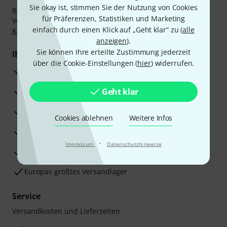
Sie okay ist, stimmen Sie der Nutzung von Cookies
Bezahlen Sie vertraulich und sicher per Nachnahme,
für Präferenzen, Statistiken und Marketing
Vorkasse, PayPal, Amazon Pay,
Klarna Sofort bezahlen
,
einfach durch einen Klick auf „Geht klar“ zu (
alle
Klarna Ratenzahlung
oder Kreditkarte.
anzeigen
).
Sie können Ihre erteilte Zustimmung jederzeit
Ihre Vorteile
über die Cookie-Einstellungen (
hier
) widerrufen.
3 Jahre Thomann Garantie
30 Tage Money-Back-Garantie
Geht klar
Reparaturservice
Cookies ablehnen
Weitere Infos
Beratung durch Fachexperten
·
Impressum
Datenschutzhinweise
Zufriedenheitsgarantie
Europas größtes Versandlager
Service
Versandkosten und Lieferzeiten