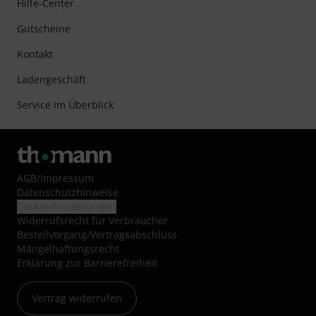
Hilfe-Center
Gutscheine
Kontakt
Ladengeschäft
Service im Überblick
AGB
/
Impressum
Datenschutzhinweise
Cookie-Einstellungen
Widerrufsrecht für Verbraucher
Bestellvorgang/Vertragsabschluss
Mängelhaftungsrecht
Erklärung zur Barrierefreiheit
Vertrag widerrufen