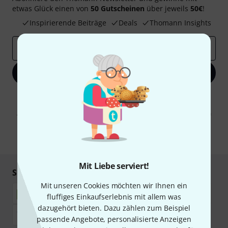
etwas Glück einen von
50 Gutscheinen
über jeweils
50€
!
Inspirierende Beiträge
Deals
Thomann Insights
E-Mail-Adresse
*
Jetzt anmelden
Mit Klick auf „Jetzt anmelden“ stimmen Sie dem Erhalt von E-Mail-
Werbung und einer Messung des E-Mail-Nutzungsverhaltens zu. Die
Abmeldung ist jederzeit möglich. Weitere Informationen finden Sie in
unseren
Datenschutzhinweisen
.
* Pflichtfeld
Mit Liebe serviert!
Sicher einkaufen & bezahlen
Mit unseren Cookies möchten wir Ihnen ein
fluffiges Einkaufserlebnis mit allem was
dazugehört bieten. Dazu zählen zum Beispiel
passende Angebote, personalisierte Anzeigen