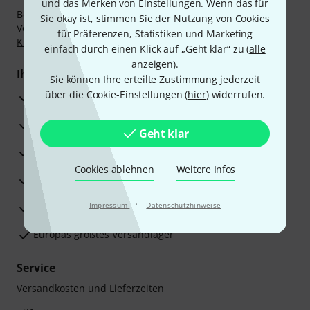
und das Merken von Einstellungen. Wenn das für
Bezahlen Sie vertraulich und sicher per Nachnahme,
Sie okay ist, stimmen Sie der Nutzung von Cookies
Vorkasse, PayPal, Amazon Pay,
Klarna Sofort bezahlen
,
für Präferenzen, Statistiken und Marketing
Klarna Ratenzahlung
oder Kreditkarte.
einfach durch einen Klick auf „Geht klar“ zu (
alle
anzeigen
).
Ihre Vorteile
Sie können Ihre erteilte Zustimmung jederzeit
über die Cookie-Einstellungen (
hier
) widerrufen.
3 Jahre Thomann Garantie
30 Tage Money-Back-Garantie
Geht klar
Reparaturservice
Cookies ablehnen
Weitere Infos
Beratung durch Fachexperten
·
Zufriedenheitsgarantie
Impressum
Datenschutzhinweise
Europas größtes Versandlager
Service
Versandkosten und Lieferzeiten