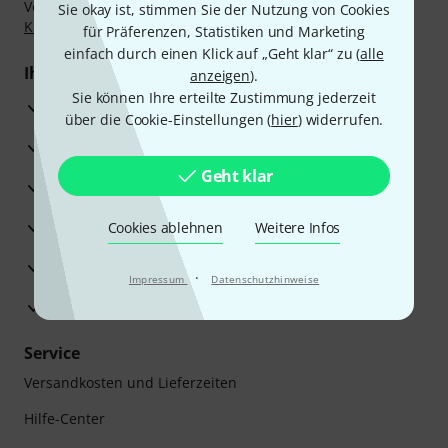
Vorkasse, PayPal, Amazon Pay,
Klarna Sofort bezahlen
,
Sie okay ist, stimmen Sie der Nutzung von Cookies
Klarna Ratenzahlung
oder Kreditkarte.
für Präferenzen, Statistiken und Marketing
einfach durch einen Klick auf „Geht klar“ zu (
alle
Ihre Vorteile
anzeigen
).
Sie können Ihre erteilte Zustimmung jederzeit
3 Jahre Thomann Garantie
über die Cookie-Einstellungen (
hier
) widerrufen.
30 Tage Money-Back-Garantie
Geht klar
Reparaturservice
Beratung durch Fachexperten
Cookies ablehnen
Weitere Infos
Zufriedenheitsgarantie
·
Impressum
Datenschutzhinweise
Europas größtes Versandlager
Service
Versandkosten und Lieferzeiten
Hilfe-Center