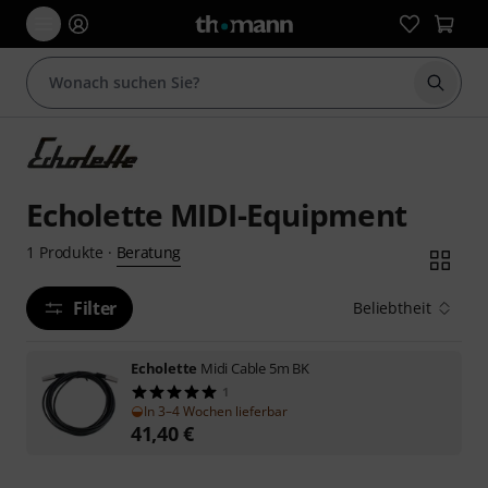
Suche 
Echolette MIDI-Equipment
Beratung
1
Produkte
·
Filter
Beliebtheit
Echolette
Midi Cable 5m BK
1
In 3–4 Wochen lieferbar
41,40
€