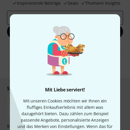
Inspirierende Beiträge
Deals
Thomann Insights
E-Mail-Adresse
*
Jetzt anmelden
Mit Klick auf „Jetzt anmelden“ stimmen Sie dem Erhalt von E-Mail-
Werbung und einer Messung des E-Mail-Nutzungsverhaltens zu. Die
Abmeldung ist jederzeit möglich. Weitere Informationen finden Sie in
unseren
Datenschutzhinweisen
.
* Pflichtfeld
Sicher einkaufen & bezahlen
Mit Liebe serviert!
Mit unseren Cookies möchten wir Ihnen ein
fluffiges Einkaufserlebnis mit allem was
dazugehört bieten. Dazu zählen zum Beispiel
passende Angebote, personalisierte Anzeigen
Bezahlen Sie vertraulich und sicher per Nachnahme,
und das Merken von Einstellungen. Wenn das für