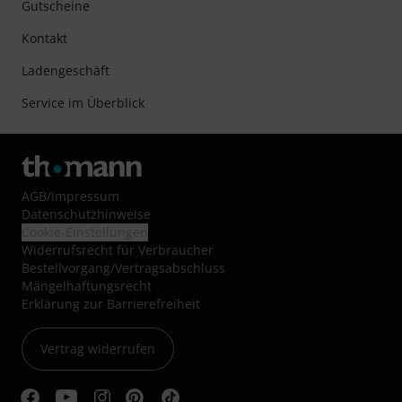
Gutscheine
Kontakt
Ladengeschäft
Service im Überblick
AGB
/
Impressum
Datenschutzhinweise
Cookie-Einstellungen
Widerrufsrecht für Verbraucher
Bestellvorgang/Vertragsabschluss
Mängelhaftungsrecht
Erklärung zur Barrierefreiheit
Vertrag widerrufen