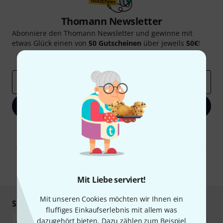
Thomann Newsletter
Abonniere den Thomann Newsletter und gewinne mit
etwas Glück einen von
50 Gutscheinen
über jeweils
50€
!
Inspirierende Beiträge
Deals
Thomann Insights
E-Mail-Adresse
*
Jetzt anmelden
Mit Klick auf „Jetzt anmelden“ stimmen Sie dem Erhalt von E-Mail-
Werbung und einer Messung des E-Mail-Nutzungsverhaltens zu. Die
Abmeldung ist jederzeit möglich. Weitere Informationen finden Sie in
unseren
Datenschutzhinweisen
.
* Pflichtfeld
Mit Liebe serviert!
Mit unseren Cookies möchten wir Ihnen ein
Sicher einkaufen & bezahlen
fluffiges Einkaufserlebnis mit allem was
dazugehört bieten. Dazu zählen zum Beispiel