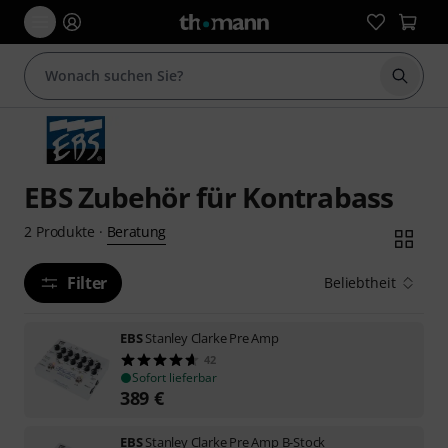
Suche 
EBS Zubehör für Kontrabass
Beratung
2
Produkte
·
Filter
Beliebtheit
EBS
Stanley Clarke Pre Amp
42
Sofort lieferbar
389
€
EBS
Stanley Clarke Pre Amp B-Stock