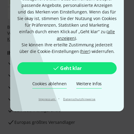
passende Angebote, personalisierte Anzeigen
und das Merken von Einstellungen. Wenn das für
Sie okay ist, stimmen Sie der Nutzung von Cookies
für Präferenzen, Statistiken und Marketing
Bezahlen Sie vertraulich und sicher per Nachnahme,
einfach durch einen Klick auf „Geht klar“ zu (
alle
Vorkasse, PayPal, Amazon Pay,
Klarna Sofort bezahlen
,
anzeigen
).
Klarna Ratenzahlung
oder Kreditkarte.
Sie können Ihre erteilte Zustimmung jederzeit
über die Cookie-Einstellungen (
hier
) widerrufen.
Ihre Vorteile
3 Jahre Thomann Garantie
Geht klar
30 Tage Money-Back-Garantie
Cookies ablehnen
Weitere Infos
Reparaturservice
Beratung durch Fachexperten
·
Impressum
Datenschutzhinweise
Zufriedenheitsgarantie
Europas größtes Versandlager