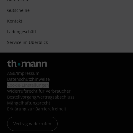
Gutscheine
Kontakt
Ladengeschäft
Service im Überblick
AGB
/
Impressum
Datenschutzhinweise
Cookie-Einstellungen
Widerrufsrecht für Verbraucher
Bestellvorgang/Vertragsabschluss
Mängelhaftungsrecht
Erklärung zur Barrierefreiheit
Vertrag widerrufen