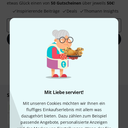
etwas Glück einen von
50 Gutscheinen
über jeweils
50€
!
Inspirierende Beiträge
Deals
Thomann Insights
E-Mail-Adresse
*
Jetzt anmelden
Mit Klick auf „Jetzt anmelden“ stimmen Sie dem Erhalt von E-Mail-
Werbung und einer Messung des E-Mail-Nutzungsverhaltens zu. Die
Abmeldung ist jederzeit möglich. Weitere Informationen finden Sie in
unseren
Datenschutzhinweisen
.
* Pflichtfeld
Mit Liebe serviert!
Sicher einkaufen & bezahlen
Mit unseren Cookies möchten wir Ihnen ein
fluffiges Einkaufserlebnis mit allem was
dazugehört bieten. Dazu zählen zum Beispiel
passende Angebote, personalisierte Anzeigen