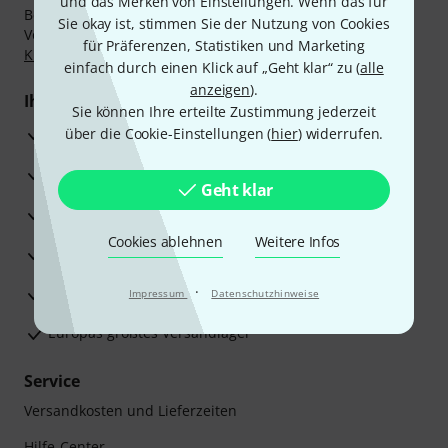
und das Merken von Einstellungen. Wenn das für
Bezahlen Sie vertraulich und sicher per Nachnahme,
Sie okay ist, stimmen Sie der Nutzung von Cookies
Vorkasse, PayPal, Amazon Pay,
Klarna Sofort bezahlen
,
für Präferenzen, Statistiken und Marketing
Klarna Ratenzahlung
oder Kreditkarte.
einfach durch einen Klick auf „Geht klar“ zu (
alle
anzeigen
).
Ihre Vorteile
Sie können Ihre erteilte Zustimmung jederzeit
3 Jahre Thomann Garantie
über die Cookie-Einstellungen (
hier
) widerrufen.
30 Tage Money-Back-Garantie
Geht klar
Reparaturservice
Cookies ablehnen
Weitere Infos
Beratung durch Fachexperten
·
Zufriedenheitsgarantie
Impressum
Datenschutzhinweise
Europas größtes Versandlager
Service
Versandkosten und Lieferzeiten
Hilfe-Center