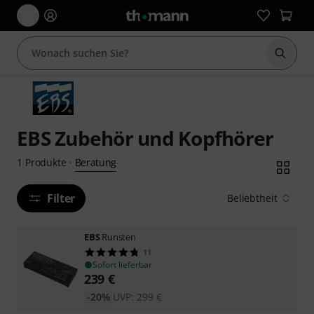
Suche 
EBS Zubehör und Kopfhörer
Beratung
1
Produkte
·
Filter
Beliebtheit
EBS
Runsten
11
Sofort lieferbar
239
€
-20%
UVP:
299
€