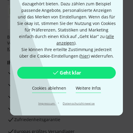
dazugehört bieten. Dazu zählen zum Beispiel
passende Angebote, personalisierte Anzeigen
und das Merken von Einstellungen. Wenn das für
Sie okay ist, stimmen Sie der Nutzung von Cookies
für Präferenzen, Statistiken und Marketing
einfach durch einen Klick auf „Geht klar“ zu (
alle
Bezahlen Sie vertraulich und sicher per Nachnahme,
Vorkasse, PayPal, Amazon Pay,
anzeigen
Klarna Sofort bezahlen
).
,
Klarna Ratenzahlung
oder Kreditkarte.
Sie können Ihre erteilte Zustimmung jederzeit
über die Cookie-Einstellungen (
hier
) widerrufen.
Ihre Vorteile
3 Jahre Thomann Garantie
Geht klar
30 Tage Money-Back-Garantie
Cookies ablehnen
Weitere Infos
Reparaturservice
·
Impressum
Datenschutzhinweise
Beratung durch Fachexperten
Zufriedenheitsgarantie
Europas größtes Versandlager