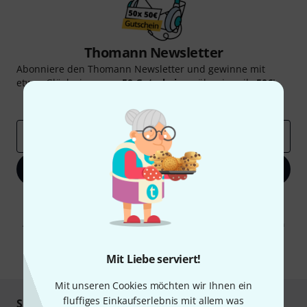
Thomann Newsletter
Abonniere den Thomann Newsletter und gewinne mit
etwas Glück einen von
50 Gutscheinen
über jeweils
50€
!
Inspirierende Beiträge
Deals
Thomann Insights
E-Mail-Adresse
*
Jetzt anmelden
Mit Klick auf „Jetzt anmelden“ stimmen Sie dem Erhalt von E-Mail-
Werbung und einer Messung des E-Mail-Nutzungsverhaltens zu. Die
Abmeldung ist jederzeit möglich. Weitere Informationen finden Sie in
unseren
Datenschutzhinweisen
.
* Pflichtfeld
Mit Liebe serviert!
Mit unseren Cookies möchten wir Ihnen ein
fluffiges Einkaufserlebnis mit allem was
Sicher einkaufen & bezahlen