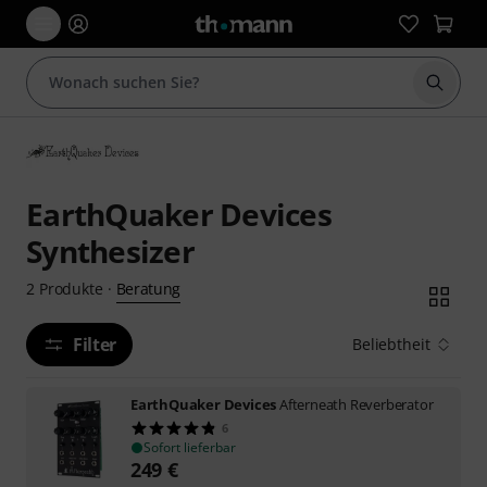
Suche 
EarthQuaker Devices
Synthesizer
Beratung
2
Produkte
·
Filter
Beliebtheit
EarthQuaker Devices
Afterneath Reverberator
6
Sofort lieferbar
249
€