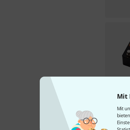
Mit 
Mit un
biete
Einste
Statis