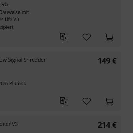
Pedal
r Bauweise mit
s Life V3
zipiert
149
€
ow Signal Shredder
rten Plumes
214
€
biter V3