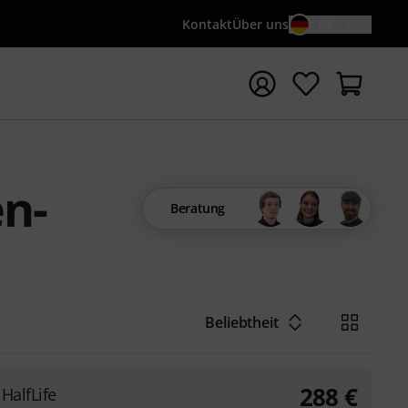
Kontakt
Über uns
DE / €
e mit Suchwort {searchTerm} starten
en-
Beratung
Beliebtheit
288
€
 HalfLife