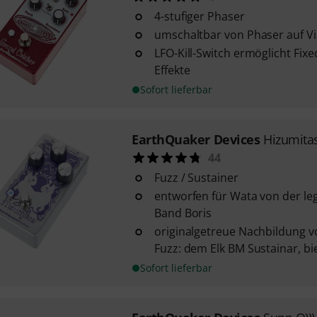
4-stufiger Phaser
umschaltbar von Phaser auf V
LFO-Kill-Switch ermöglicht Fixe
Effekte
Sofort lieferbar
EarthQuaker Devices
Hizumita
44
Fuzz / Sustainer
entworfen für Wata von der l
Band Boris
originalgetreue Nachbildung v
Fuzz: dem Elk BM Sustainar, biet
Sofort lieferbar