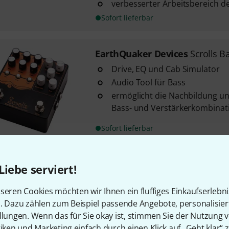
verbesserter Arbeitsbereich d
Sofort lieferbar
EarthQuaker Devices
Scrolls B
Drive, EQ und Cab Simulator
Audio Tool für Bass
ermöglicht die Nachbildung un
Bass- und Verstärkerkombinat
Sofort lieferbar
EarthQuaker Devices
Bellows F
Liebe serviert!
Fuzz
seren Cookies möchten wir Ihnen ein fluffiges Einkaufserlebn
weltweit auf 1.000 Exemplare l
n. Dazu zählen zum Beispiel passende Angebote, personalisie
des Klassikers in kompakter B
llungen. Wenn das für Sie okay ist, stimmen Sie der Nutzung 
Klangspektrum reicht von raue
tiken und Marketing einfach durch einen Klick auf „Geht klar“ z