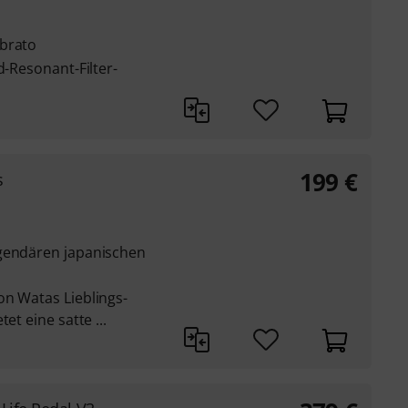
ibrato
d-Resonant-Filter-
199
€
s
egendären japanischen
on Watas Lieblings-
et eine satte ...