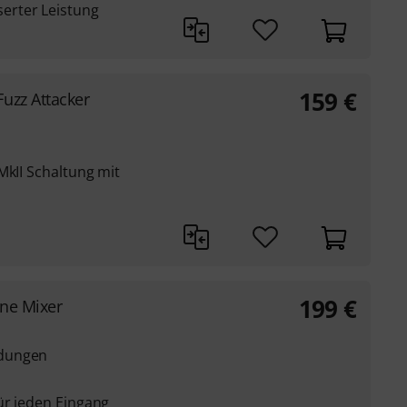
erter Leistung
159
€
uzz Attacker
MkII Schaltung mit
199
€
One Mixer
ndungen
ür jeden Eingang