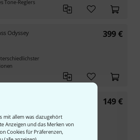
es Tone-Reglers
399
€
ass Odyssey
terschiedlichster
ionen
149
€
uzz Driver LTD.
is mit allem was dazugehört
imitierte Neuauflage
rte Anzeigen und das Merken von
auweise
von Cookies für Präferenzen,
m Overdrive bis hin
u (
alle anzeigen
).