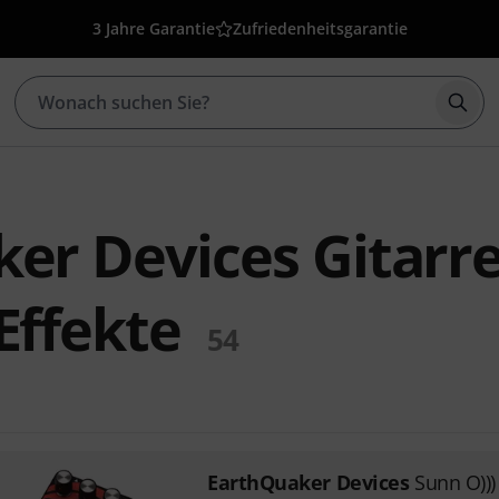
3 Jahre Garantie
Zufriedenheitsgarantie
Such
er Devices Gitarr
Effekte
54
EarthQuaker Devices
Sunn O)))