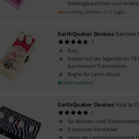
Nebengeräuschen und verbess
Kurzfristig lieferbar (2–5 Tage)
EarthQuaker Devices
Barrows F
7
Fuzz
basiert auf der legendären TB 
Germanium Transistoren
Regler für Level, Attack
Sofort lieferbar
EarthQuaker Devices
Four to 
1
für Bühnen- und Studioanwe
4 separate Verstärker
separate Lautstärkeregelung f