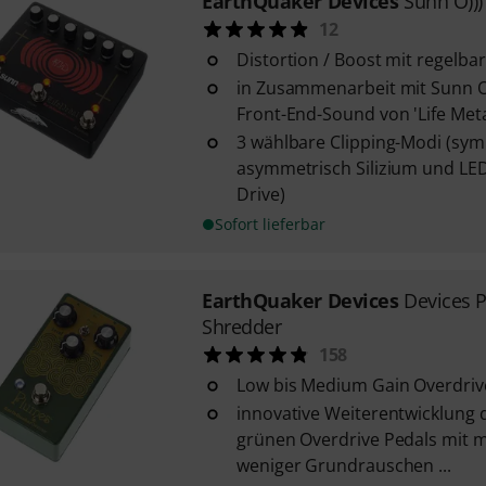
EarthQuaker Devices
Sunn O)))
12
Distortion / Boost mit regelba
in Zusammenarbeit mit Sunn O)
Front-End-Sound von 'Life Metal'
3 wählbare Clipping-Modi (symm
asymmetrisch Silizium und L
Drive)
Sofort lieferbar
EarthQuaker Devices
Devices 
Shredder
158
Low bis Medium Gain Overdriv
innovative Weiterentwicklung 
grünen Overdrive Pedals mit
weniger Grundrauschen ...