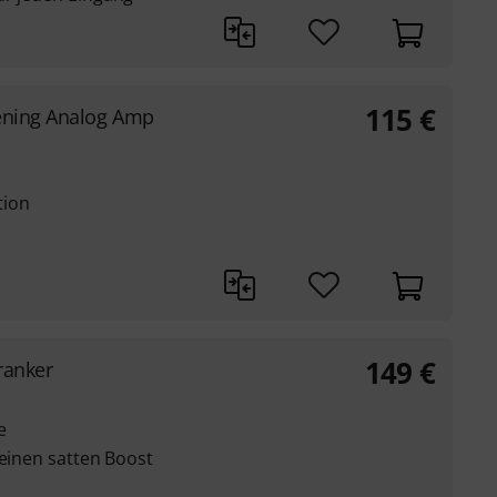
115
€
tening Analog Amp
tion
149
€
ranker
e
 einen satten Boost