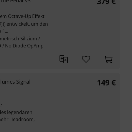
379
€
 Life Pedal V3
rem Octave-Up Effekt
)) entwickelt, um den
 ...
etrisch Silizium /
ED / No Diode OpAmp
149
€
Plumes Signal
e
des legendären
 mehr Headroom,