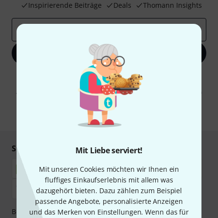
Inspirierende Beiträge
Deals
Thomann Insights
E-Mail-Adresse
*
Jetzt anmelden
Mit Klick auf „Jetzt anmelden“ stimmen Sie dem Erhalt von E-Mail-
Werbung und einer Messung des E-Mail-Nutzungsverhaltens zu. Die
Abmeldung ist jederzeit möglich. Weitere Informationen finden Sie in
unseren
Datenschutzhinweisen
.
* Pflichtfeld
Sicher einkaufen & bezahlen
Mit Liebe serviert!
Mit unseren Cookies möchten wir Ihnen ein
fluffiges Einkaufserlebnis mit allem was
dazugehört bieten. Dazu zählen zum Beispiel
passende Angebote, personalisierte Anzeigen
Bezahlen Sie vertraulich und sicher per Nachnahme,
und das Merken von Einstellungen. Wenn das für