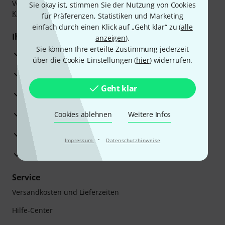
Vorkasse, PayPal, Amazon Pay,
Klarna Sofort bezahlen
,
Sie okay ist, stimmen Sie der Nutzung von Cookies
Klarna Ratenzahlung
oder Kreditkarte.
für Präferenzen, Statistiken und Marketing
einfach durch einen Klick auf „Geht klar“ zu (
alle
Ihre Vorteile
anzeigen
).
Sie können Ihre erteilte Zustimmung jederzeit
3 Jahre Thomann Garantie
über die Cookie-Einstellungen (
hier
) widerrufen.
30 Tage Money-Back-Garantie
Geht klar
Reparaturservice
Beratung durch Fachexperten
Cookies ablehnen
Weitere Infos
Zufriedenheitsgarantie
·
Impressum
Datenschutzhinweise
Europas größtes Versandlager
Service
Versandkosten und Lieferzeiten
Hilfe-Center