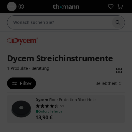
Suche 
Dycem Streichinstrumente
Beratung
1
Produkte
·
Filter
Beliebtheit
Dycem
Floor Protection Black Hole
59
Sofort lieferbar
13,90
€