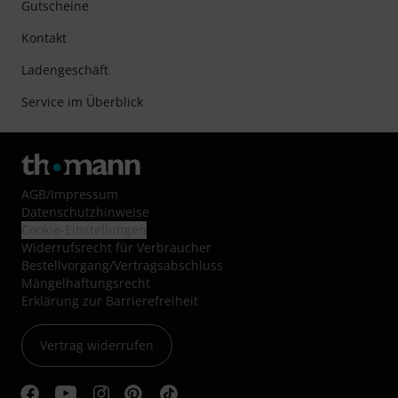
Gutscheine
Kontakt
Ladengeschäft
Service im Überblick
AGB
/
Impressum
Datenschutzhinweise
Cookie-Einstellungen
Widerrufsrecht für Verbraucher
Bestellvorgang/Vertragsabschluss
Mängelhaftungsrecht
Erklärung zur Barrierefreiheit
Vertrag widerrufen