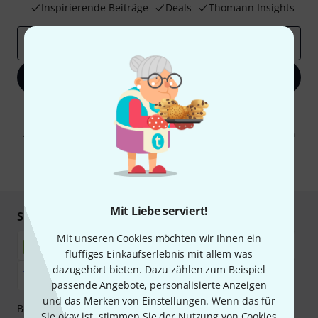
Inspirierende Beiträge
Deals
Thomann Insights
E-Mail-Adresse
*
Jetzt anmelden
Mit Klick auf „Jetzt anmelden“ stimmen Sie dem Erhalt von E-Mail-
Werbung und einer Messung des E-Mail-Nutzungsverhaltens zu. Die
Abmeldung ist jederzeit möglich. Weitere Informationen finden Sie in
unseren
Datenschutzhinweisen
.
* Pflichtfeld
Mit Liebe serviert!
Sicher einkaufen & bezahlen
Mit unseren Cookies möchten wir Ihnen ein
fluffiges Einkaufserlebnis mit allem was
dazugehört bieten. Dazu zählen zum Beispiel
passende Angebote, personalisierte Anzeigen
und das Merken von Einstellungen. Wenn das für
Bezahlen Sie vertraulich und sicher per Nachnahme,
Sie okay ist, stimmen Sie der Nutzung von Cookies