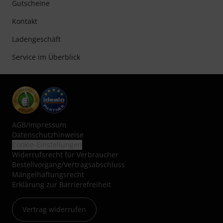
Gutscheine
Kontakt
Ladengeschäft
Service im Überblick
AGB
/
Impressum
Datenschutzhinweise
Cookie-Einstellungen
Widerrufsrecht für Verbraucher
Bestellvorgang/Vertragsabschluss
Mängelhaftungsrecht
Erklärung zur Barrierefreiheit
Vertrag widerrufen