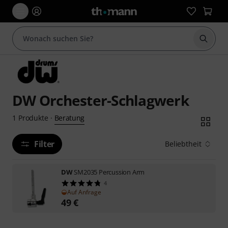
Suche 
DW Orchester-Schlagwerk
Beratung
1
Produkte
·
Filter
Beliebtheit
DW
SM2035 Percussion Arm
4
Auf Anfrage
49
€