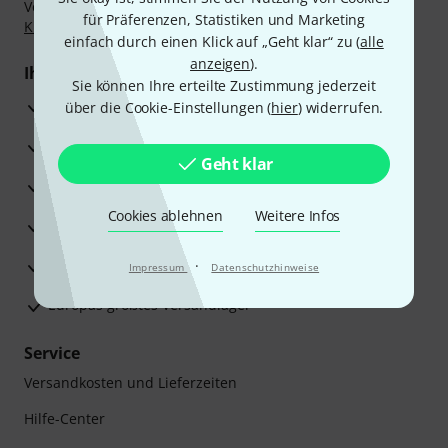
Vorkasse, PayPal, Amazon Pay,
Klarna Sofort bezahlen
,
für Präferenzen, Statistiken und Marketing
Klarna Ratenzahlung
oder Kreditkarte.
einfach durch einen Klick auf „Geht klar“ zu (
alle
anzeigen
).
Ihre Vorteile
Sie können Ihre erteilte Zustimmung jederzeit
3 Jahre Thomann Garantie
über die Cookie-Einstellungen (
hier
) widerrufen.
30 Tage Money-Back-Garantie
Geht klar
Reparaturservice
Cookies ablehnen
Weitere Infos
Beratung durch Fachexperten
Zufriedenheitsgarantie
·
Impressum
Datenschutzhinweise
Europas größtes Versandlager
Service
Versandkosten und Lieferzeiten
Hilfe-Center