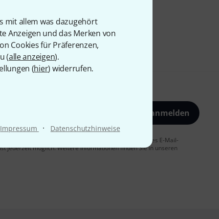
is mit allem was dazugehört
rte Anzeigen und das Merken von
von Cookies für Präferenzen,
u (
alle anzeigen
).
ellungen (
hier
) widerrufen.
Jetzt anmelden
·
Impressum
Datenschutzhinweise
 Sie dem Erhalt von E-Mail-Werbung und einer Messung des E-Mail-
t jederzeit möglich. Weitere Informationen finden Sie in unseren