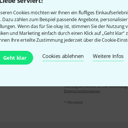
Gefällt Ihnen, was Sie sehen?
Liebe serviert!
seren Cookies möchten wir Ihnen ein fluffiges Einkaufserlebn
Teilen
Hilfe & Feedback
n. Dazu zählen zum Beispiel passende Angebote, personalisie
llungen. Wenn das für Sie okay ist, stimmen Sie der Nutzung 
tiken und Marketing einfach durch einen Klick auf „Geht klar“ z
nnen Ihre erteilte Zustimmung jederzeit über die Cookie-Einst
Cookies ablehnen
Weitere Infos
Geht klar
E-Mail-Adresse
*
 gewinne mit etwas Glück
50€
!
Mit Klick auf „Jetzt anmelden“ stimmen
Nutzungsverhaltens zu. Die Abmeldung is
Datenschutzhinweisen
.
* Pflichtfeld