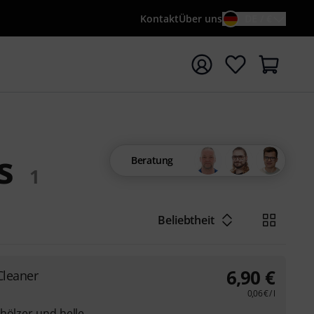
Kontakt
Über uns
DE / €
e mit Suchwort {searchTerm} starten
s
Beratung
1
Beliebtheit
6,90
€
Cleaner
0,06
€
/ l
hölzer und helle