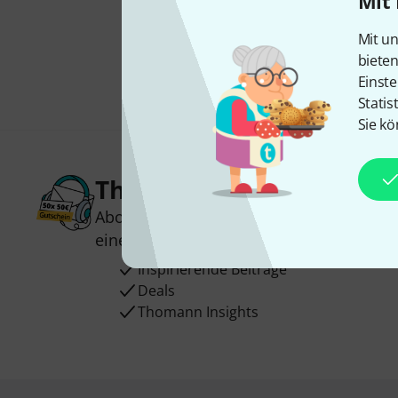
Mit 
Mit un
biete
Einste
Statis
Sie kö
Thomann Newsletter
Abonniere den Thomann Newsletter und
einen von
50 Gutscheinen
über jeweils
Inspirierende Beiträge
Deals
Thomann Insights