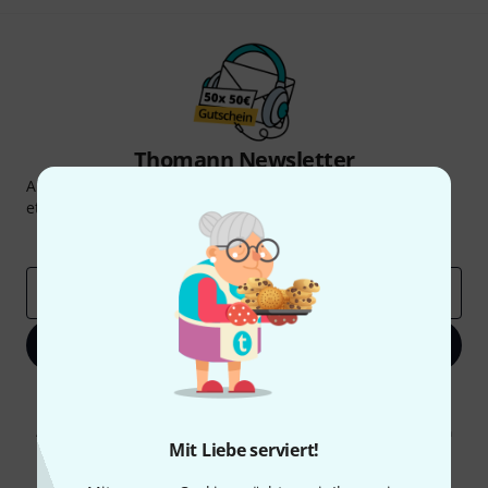
Thomann Newsletter
Abonniere den Thomann Newsletter und gewinne mit
etwas Glück einen von
50 Gutscheinen
über jeweils
50€
!
Inspirierende Beiträge
Deals
Thomann Insights
E-Mail-Adresse
*
Jetzt anmelden
Mit Klick auf „Jetzt anmelden“ stimmen Sie dem Erhalt von E-Mail-
Werbung und einer Messung des E-Mail-Nutzungsverhaltens zu. Die
Abmeldung ist jederzeit möglich. Weitere Informationen finden Sie in
Mit Liebe serviert!
unseren
Datenschutzhinweisen
.
* Pflichtfeld