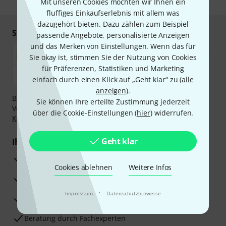
Mit unseren Cookies möchten wir Ihnen ein
fluffiges Einkaufserlebnis mit allem was
dazugehört bieten. Dazu zählen zum Beispiel
Sicher einkaufen & bezahlen
passende Angebote, personalisierte Anzeigen
und das Merken von Einstellungen. Wenn das für
Sie okay ist, stimmen Sie der Nutzung von Cookies
für Präferenzen, Statistiken und Marketing
einfach durch einen Klick auf „Geht klar“ zu (
alle
anzeigen
).
Bezahlen Sie vertraulich und sicher per Nachnahme,
Sie können Ihre erteilte Zustimmung jederzeit
Vorkasse, PayPal, Amazon Pay,
Klarna Sofort bezahlen
,
über die Cookie-Einstellungen (
hier
) widerrufen.
Klarna Ratenzahlung
oder Kreditkarte.
Geht klar
Ihre Vorteile
3 Jahre Thomann Garantie
Cookies ablehnen
Weitere Infos
30 Tage Money-Back-Garantie
·
Impressum
Datenschutzhinweise
Reparaturservice
Beratung durch Fachexperten