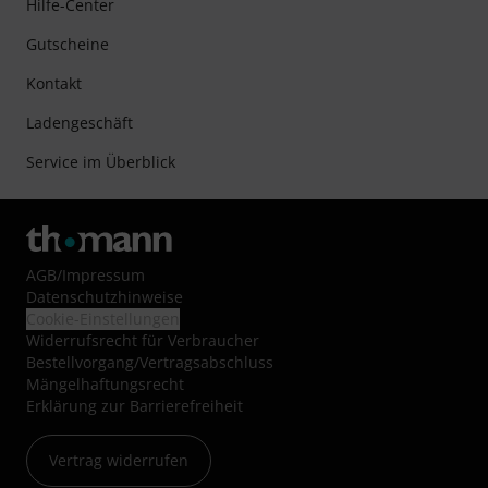
Hilfe-Center
Gutscheine
Kontakt
Ladengeschäft
Service im Überblick
AGB
/
Impressum
Datenschutzhinweise
Cookie-Einstellungen
Widerrufsrecht für Verbraucher
Bestellvorgang/Vertragsabschluss
Mängelhaftungsrecht
Erklärung zur Barrierefreiheit
Vertrag widerrufen