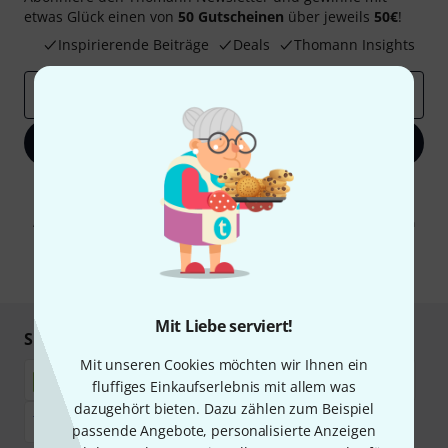
etwas Glück einen von
50 Gutscheinen
über jeweils
50€
!
Inspirierende Beiträge
Deals
Thomann Insights
E-Mail-Adresse
*
Jetzt anmelden
Mit Klick auf „Jetzt anmelden“ stimmen Sie dem Erhalt von E-Mail-
Werbung und einer Messung des E-Mail-Nutzungsverhaltens zu. Die
Abmeldung ist jederzeit möglich. Weitere Informationen finden Sie in
unseren
Datenschutzhinweisen
.
* Pflichtfeld
Mit Liebe serviert!
Sicher einkaufen & bezahlen
Mit unseren Cookies möchten wir Ihnen ein
fluffiges Einkaufserlebnis mit allem was
dazugehört bieten. Dazu zählen zum Beispiel
passende Angebote, personalisierte Anzeigen