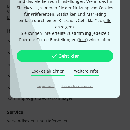
und das Merken von Einstellungen. Wenn das für
Bezahlen Sie vertraulich und sicher per Nachnahme,
Sie okay ist, stimmen Sie der Nutzung von Cookies
Vorkasse, PayPal, Amazon Pay,
Klarna Sofort bezahlen
,
für Präferenzen, Statistiken und Marketing
Klarna Ratenzahlung
oder Kreditkarte.
einfach durch einen Klick auf „Geht klar“ zu (
alle
anzeigen
).
Ihre Vorteile
Sie können Ihre erteilte Zustimmung jederzeit
über die Cookie-Einstellungen (
hier
) widerrufen.
3 Jahre Thomann Garantie
30 Tage Money-Back-Garantie
Geht klar
Reparaturservice
Cookies ablehnen
Weitere Infos
Beratung durch Fachexperten
·
Zufriedenheitsgarantie
Impressum
Datenschutzhinweise
Europas größtes Versandlager
Service
Versandkosten und Lieferzeiten