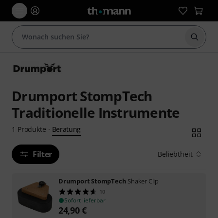
Suche 
Drumport StompTech
Traditionelle Instrumente
Beratung
1
Produkte
·
Filter
Beliebtheit
Drumport StompTech
Shaker Clip
10
Sofort lieferbar
24,90
€