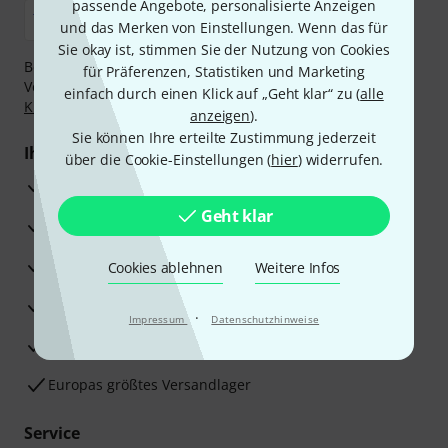
passende Angebote, personalisierte Anzeigen
und das Merken von Einstellungen. Wenn das für
Sie okay ist, stimmen Sie der Nutzung von Cookies
Bezahlen Sie vertraulich und sicher per Nachnahme,
für Präferenzen, Statistiken und Marketing
Vorkasse, PayPal, Amazon Pay,
Klarna Sofort bezahlen
,
einfach durch einen Klick auf „Geht klar“ zu (
alle
Klarna Ratenzahlung
oder Kreditkarte.
anzeigen
).
Sie können Ihre erteilte Zustimmung jederzeit
Ihre Vorteile
über die Cookie-Einstellungen (
hier
) widerrufen.
3 Jahre Thomann Garantie
Geht klar
30 Tage Money-Back-Garantie
Reparaturservice
Cookies ablehnen
Weitere Infos
Beratung durch Fachexperten
·
Impressum
Datenschutzhinweise
Zufriedenheitsgarantie
Europas größtes Versandlager
Service