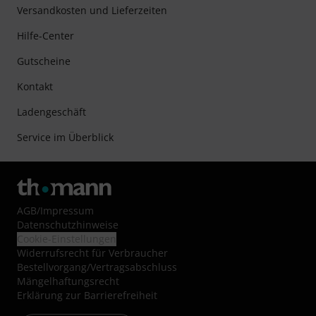
Versandkosten und Lieferzeiten
Hilfe-Center
Gutscheine
Kontakt
Ladengeschäft
Service im Überblick
AGB
/
Impressum
Datenschutzhinweise
Cookie-Einstellungen
Widerrufsrecht für Verbraucher
Bestellvorgang/Vertragsabschluss
Mängelhaftungsrecht
Erklärung zur Barrierefreiheit