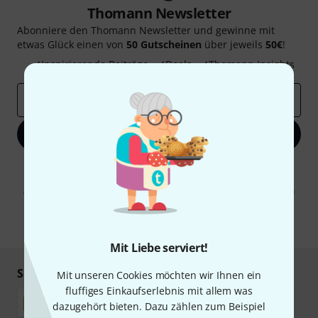
Thomann Newsletter
Abonniere den Thomann Newsletter und gewinne mit
etwas Glück einen von
50 Gutscheinen
über jeweils
50€
!
Inspirierende Beiträge
Deals
Thomann Insights
E-Mail-Adresse
*
Jetzt anmelden
Mit Klick auf „Jetzt anmelden“ stimmen Sie dem Erhalt von E-Mail-
Werbung und einer Messung des E-Mail-Nutzungsverhaltens zu. Die
Abmeldung ist jederzeit möglich. Weitere Informationen finden Sie in
unseren
Datenschutzhinweisen
.
* Pflichtfeld
Mit Liebe serviert!
Sicher einkaufen & bezahlen
Mit unseren Cookies möchten wir Ihnen ein
fluffiges Einkaufserlebnis mit allem was
dazugehört bieten. Dazu zählen zum Beispiel