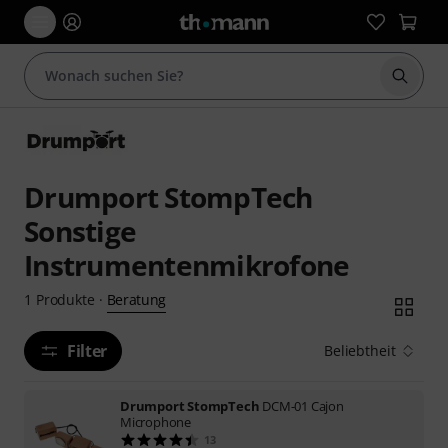
Suche 
Drumport StompTech
Sonstige
Instrumentenmikrofone
Beratung
1
Produkte
·
Filter
Beliebtheit
Drumport StompTech
DCM-01 Cajon
Microphone
13