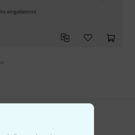
huhs eingeklemmt
9 €