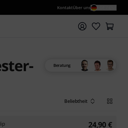
Kontakt
Über uns
DE / €
e mit Suchwort {searchTerm} starten
ster-
Beratung
Beliebtheit
24,90
€
lip