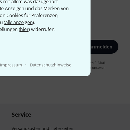
is mit allem was dazugehört
rte Anzeigen und das Merken von
von Cookies für Präferenzen,
u (
alle anzeigen
).
ellungen (
hier
) widerrufen.
Jetzt anmelden
 Sie dem Erhalt von E-Mail-Werbung und einer Messung des E-Mail-
·
Impressum
Datenschutzhinweise
t jederzeit möglich. Weitere Informationen finden Sie in unseren
Service
Versandkosten und Lieferzeiten