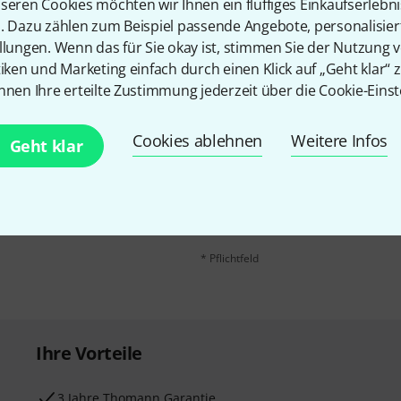
seren Cookies möchten wir Ihnen ein fluffiges Einkaufserlebn
n. Dazu zählen zum Beispiel passende Angebote, personalisie
llungen. Wenn das für Sie okay ist, stimmen Sie der Nutzung 
tiken und Marketing einfach durch einen Klick auf „Geht klar“ z
nnen Ihre erteilte Zustimmung jederzeit über die Cookie-Einst
Cookies ablehnen
Weitere Infos
E-Mail-Adresse
*
Geht klar
 gewinne mit etwas Glück
50€
!
Mit Klick auf „Jetzt anmelden“ stimmen
Nutzungsverhaltens zu. Die Abmeldung is
Datenschutzhinweisen
.
* Pflichtfeld
Ihre Vorteile
3 Jahre Thomann Garantie