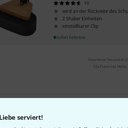
10
wird an der Rückseite des Sc
2 Shaker Einheiten
einstellbarer Clip
Sofort lieferbar
Kostenloser Versand ab 2
Alle Preise inkl. MwSt.
Gefällt Ihnen, was Sie sehen?
Liebe serviert!
Teilen
Hilfe & Feedback