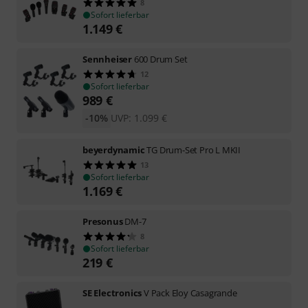
8
Sofort lieferbar
1.149
€
Sennheiser
600 Drum Set
12
Sofort lieferbar
989
€
-10%
UVP:
1.099
€
beyerdynamic
TG Drum-Set Pro L MKII
13
Sofort lieferbar
1.169
€
Presonus
DM-7
8
Sofort lieferbar
219
€
SE Electronics
V Pack Eloy Casagrande