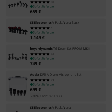
30
Sofort lieferbar
659
€
SE Electronics
V Pack Arena Black
1
Sofort lieferbar
1.149
€
beyerdynamic
TG Drum Set PRO M MKII
43
Sofort lieferbar
749
€
Audix
DP5-A Drum Microphone Set
71
Sofort lieferbar
699
€
-20%
UVP:
870,83
€
SE Electronics
V Pack Arena