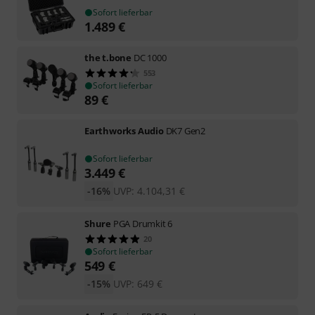
Sofort lieferbar
1.489
€
the t.bone
DC 1000
553
Sofort lieferbar
89
€
Earthworks Audio
DK7 Gen2
Sofort lieferbar
3.449
€
-16%
UVP:
4.104,31
€
Shure
PGA Drumkit 6
20
Sofort lieferbar
549
€
-15%
UVP:
649
€