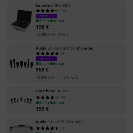
Superlux
DRK K5C2
476
TOP-SELLER
Sofort lieferbar
198
€
-34%
UVP:
298
€
Audix
DP7 Drum Microphone Set
55
TOP-SELLER
Sofort lieferbar
969
€
-19%
UVP:
1.191,72
€
the t.bone
DC 1500
795
Sofort lieferbar
159
€
Audix
Fusion FP-7 Drumset
53