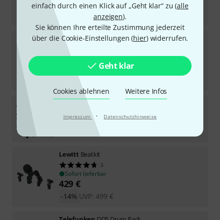
einfach durch einen Klick auf „Geht klar“ zu (
alle
Sofort lieferbar
947
€
anzeigen
).
Sie können Ihre erteilte Zustimmung jederzeit
über die Cookie-Einstellungen (
hier
) widerrufen.
Shure
Nexadyne Drum Bundle
Sofort lieferbar
Geht klar
925
€
-19%
UVP:
1.138
€
Cookies ablehnen
Weitere Infos
the t.bone
DC4000 Set
49
·
Impressum
Datenschutzhinweise
Sofort lieferbar
409
€
Lewitt
Beatkit
3
Sofort lieferbar
429
€
-14%
UVP:
499
€
Telefunken
DD5 Drum Pack