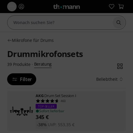
Suche 
Mikrofone für Drums
Drummikrofonsets
Beratung
39
Produkte
·
Filter
Beliebtheit
AKG
Drum Set Session I
463
TOP-SELLER
Sofort lieferbar
345
€
-38%
UVP:
553,35
€