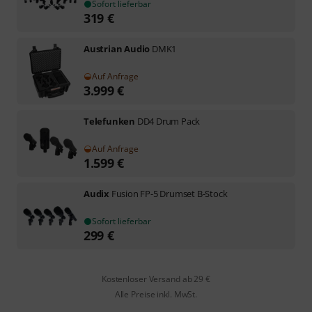
Sofort lieferbar
319
€
Austrian Audio
DMK1
Auf Anfrage
3.999
€
Telefunken
DD4 Drum Pack
Auf Anfrage
1.599
€
Audix
Fusion FP-5 Drumset B-Stock
Sofort lieferbar
299
€
Kostenloser Versand ab 29 €
Alle Preise inkl. MwSt.