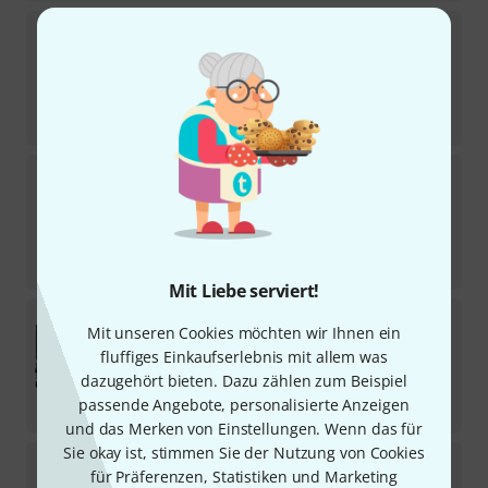
Audix
FP-7 F9 Drumset Bundle
Sofort lieferbar
555
€
-21%
UVP:
704,48
€
Audix
DP-Quad
26
Sofort lieferbar
679
€
-16%
UVP:
812,78
€
Mit Liebe serviert!
Lewitt
Beatkit Pro
Mit unseren Cookies möchten wir Ihnen ein
4
fluffiges Einkaufserlebnis mit allem was
Sofort lieferbar
1.079
€
dazugehört bieten. Dazu zählen zum Beispiel
passende Angebote, personalisierte Anzeigen
-10%
UVP:
1.199
€
und das Merken von Einstellungen. Wenn das für
Sie okay ist, stimmen Sie der Nutzung von Cookies
SE Electronics
V Pack Club Standard
für Präferenzen, Statistiken und Marketing