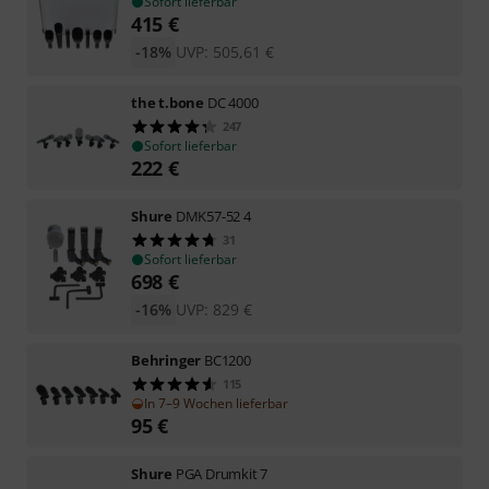
Sofort lieferbar
415
€
-18%
UVP:
505,61
€
the t.bone
DC 4000
247
Sofort lieferbar
222
€
Shure
DMK57-52 4
31
Sofort lieferbar
698
€
-16%
UVP:
829
€
Behringer
BC1200
115
In 7–9 Wochen lieferbar
95
€
Shure
PGA Drumkit 7