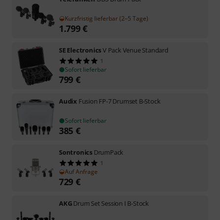
Kurzfristig lieferbar (2–5 Tage)
1.799
€
SE Electronics
V Pack Venue Standard
1
Sofort lieferbar
799
€
Audix
Fusion FP-7 Drumset B-Stock
Sofort lieferbar
385
€
Sontronics
DrumPack
1
Auf Anfrage
729
€
AKG
Drum Set Session I B-Stock