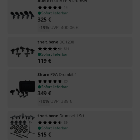
Audix
Fusion FP-5 Drumset
14
Sofort lieferbar
325
€
-19%
UVP:
400,06
€
the t.bone
DC 1200
511
Sofort lieferbar
119
€
Shure
PGA Drumkit 4
20
Sofort lieferbar
349
€
-10%
UVP:
389
€
the t.bone
Drumset 1 Set
39
Sofort lieferbar
515
€