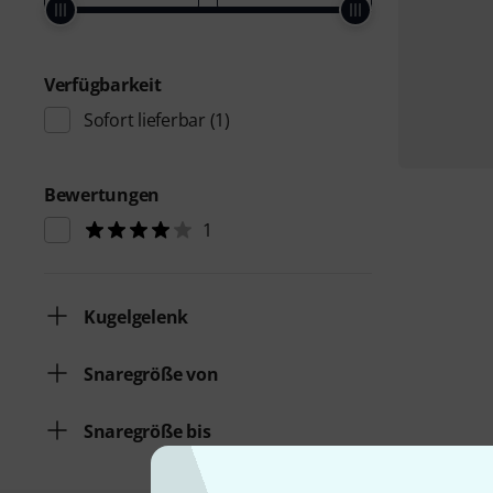
Verfügbarkeit
Sofort lieferbar
(1)
Bewertungen
1
Kugelgelenk
Snaregröße von
Snaregröße bis