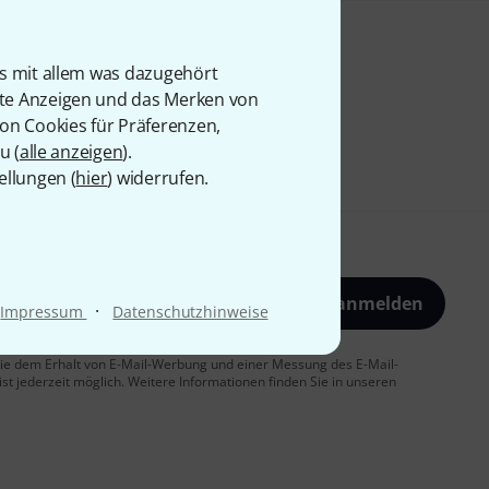
is mit allem was dazugehört
rte Anzeigen und das Merken von
von Cookies für Präferenzen,
u (
alle anzeigen
).
ellungen (
hier
) widerrufen.
Jetzt anmelden
·
Impressum
Datenschutzhinweise
 Sie dem Erhalt von E-Mail-Werbung und einer Messung des E-Mail-
t jederzeit möglich. Weitere Informationen finden Sie in unseren