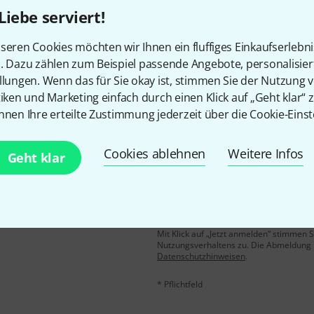
Liebe serviert!
Gefällt Ihnen, was Sie sehen?
seren Cookies möchten wir Ihnen ein fluffiges Einkaufserlebn
n. Dazu zählen zum Beispiel passende Angebote, personalisie
Teilen
Hilfe & Feedback
llungen. Wenn das für Sie okay ist, stimmen Sie der Nutzung 
tiken und Marketing einfach durch einen Klick auf „Geht klar“ z
nnen Ihre erteilte Zustimmung jederzeit über die Cookie-Einst
Cookies ablehnen
Weitere Infos
Geht klar
E-Mail-Adresse
*
 gewinne mit etwas Glück
50€
!
Mit Klick auf „Jetzt anmelden“ stimmen
Nutzungsverhaltens zu. Die Abmeldung is
Datenschutzhinweisen
.
* Pflichtfeld