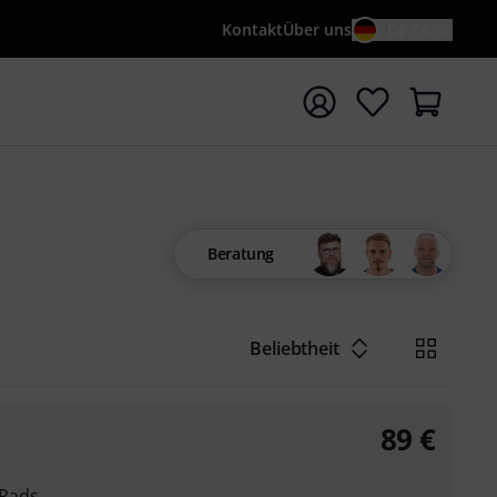
Kontakt
Über uns
DE / €
e mit Suchwort {searchTerm} starten
Beratung
Beliebtheit
89
€
 Pads