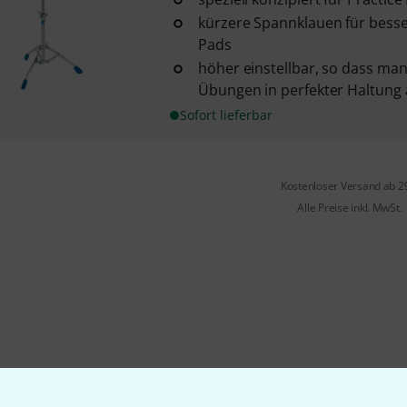
kürzere Spannklauen für besse
Pads
höher einstellbar, so dass man
Übungen in perfekter Haltung
Sofort lieferbar
Kostenloser Versand ab 2
Alle Preise inkl. MwSt.