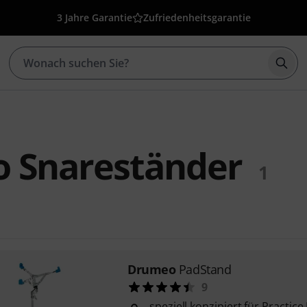
3 Jahre Garantie
Zufriedenheitsgarantie
Such
 Snareständer
1
Drumeo
PadStand
9
speziell konzipiert für Practice