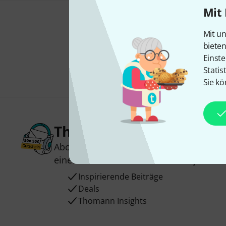
Mit 
Mit un
biete
Einste
Statis
Sie kö
Thomann Newsletter
Abonniere den Thomann Newsletter und
einen von
50 Gutscheinen
über jeweils
Inspirierende Beiträge
Deals
Thomann Insights