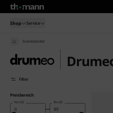
Shop
Service
Snareständer
Drumeo
Filter
Preisbereich
Von (€)
Bis (€)