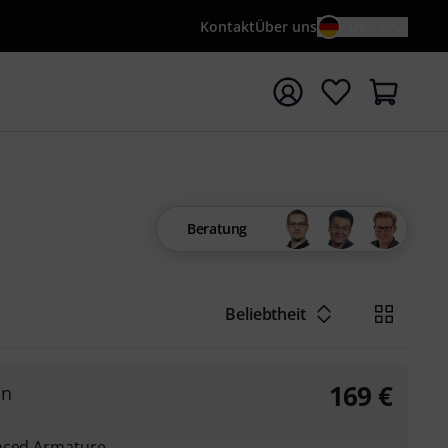
Kontakt
Über uns
DE / €
e mit Suchwort {searchTerm} starten
Beratung
Beliebtheit
169
€
on
anced Armature