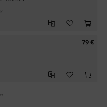
Hz)
79
€
9 €