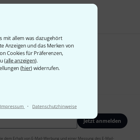
is mit allem was dazugehört
rte Anzeigen und das Merken von
von Cookies für Präferenzen,
u (
alle anzeigen
).
ellungen (
hier
) widerrufen.
·
Impressum
Datenschutzhinweise
Jetzt anmelden
 Sie dem Erhalt von E-Mail-Werbung und einer Messung des E-Mail-