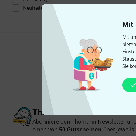
Neuheiten & Trends
(1)
Mit 
Mit un
biete
Einste
Statis
Sie kö
Thomann Newsletter
Abonniere den Thomann Newsletter und
einen von
50 Gutscheinen
über jeweils