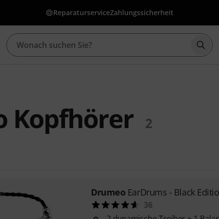
Reparaturservice
Zahlungssicherheit
Such
 Kopfhörer
2
Drumeo
EarDrums - Black Editi
36
2 dynamische Treiber + 1 Bal