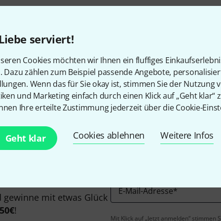
Liebe serviert!
seren Cookies möchten wir Ihnen ein fluffiges Einkaufserlebn
n. Dazu zählen zum Beispiel passende Angebote, personalisie
Gefällt Ihnen, was Sie sehen?
llungen. Wenn das für Sie okay ist, stimmen Sie der Nutzung 
tiken und Marketing einfach durch einen Klick auf „Geht klar“ z
nnen Ihre erteilte Zustimmung jederzeit über die Cookie-Einst
Teilen
Hilfe & Feedback
Cookies ablehnen
Weitere Infos
Geht klar
E-Mail-Adresse
*
 gewinne mit etwas Glück
50€
!
Mit Klick auf „Jetzt anmelden“ stimmen