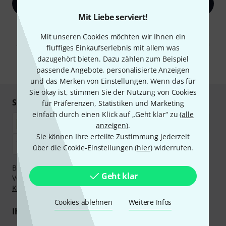
Jetzt anmelden
Mit Liebe serviert!
Mit Klick auf „Jetzt anmelden“ stimmen Sie dem Erhalt von E-Mail-
Werbung und einer Messung des E-Mail-Nutzungsverhaltens zu. Die
Mit unseren Cookies möchten wir Ihnen ein
Abmeldung ist jederzeit möglich. Weitere Informationen finden Sie in
fluffiges Einkaufserlebnis mit allem was
unseren
Datenschutzhinweisen
.
dazugehört bieten. Dazu zählen zum Beispiel
* Pflichtfeld
passende Angebote, personalisierte Anzeigen
und das Merken von Einstellungen. Wenn das für
Sie okay ist, stimmen Sie der Nutzung von Cookies
Sicher einkaufen & bezahlen
für Präferenzen, Statistiken und Marketing
einfach durch einen Klick auf „Geht klar“ zu (
alle
anzeigen
).
Sie können Ihre erteilte Zustimmung jederzeit
über die Cookie-Einstellungen (
hier
) widerrufen.
Bezahlen Sie vertraulich und sicher per Nachnahme,
Geht klar
Vorkasse, PayPal, Amazon Pay,
Klarna Sofort bezahlen
,
Klarna Ratenzahlung
oder Kreditkarte.
Cookies ablehnen
Weitere Infos
Ihre Vorteile