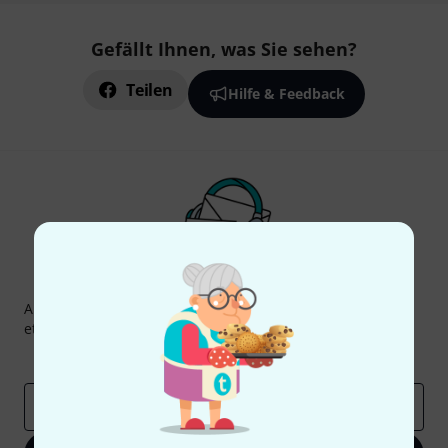
Gefällt Ihnen, was Sie sehen?
Teilen
Hilfe & Feedback
Thomann Newsletter
Abonniere den Thomann Newsletter und gewinne mit
etwas Glück einen von
50 Gutscheinen
über jeweils
50€
!
Inspirierende Beiträge
Deals
Thomann Insights
E-Mail-Adresse
*