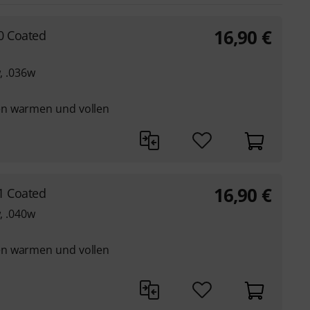
16,90
€
0 Coated
w, .036w
en warmen und vollen
16,90
€
1 Coated
w, .040w
en warmen und vollen