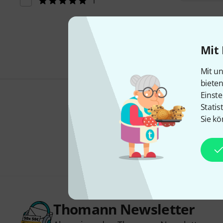
1
Mit 
Mit un
biete
Einste
Statis
Sie kö
Thomann Newsletter