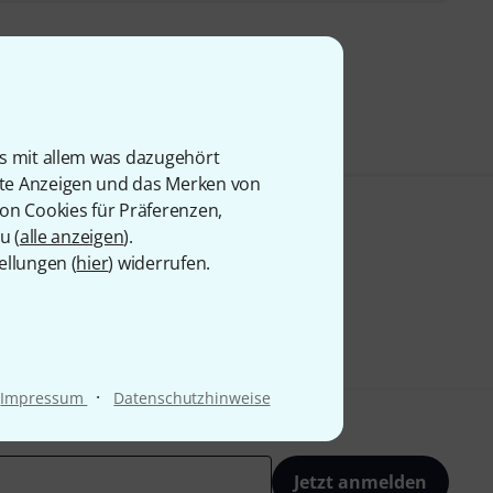
9 €
is mit allem was dazugehört
rte Anzeigen und das Merken von
von Cookies für Präferenzen,
u (
alle anzeigen
).
ellungen (
hier
) widerrufen.
·
Impressum
Datenschutzhinweise
Jetzt anmelden