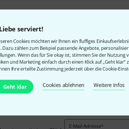
Kostenloser Versand ab 2
Alle Preise inkl. MwSt.
Liebe serviert!
seren Cookies möchten wir Ihnen ein fluffiges Einkaufserlebn
n. Dazu zählen zum Beispiel passende Angebote, personalisie
llungen. Wenn das für Sie okay ist, stimmen Sie der Nutzung 
Gefällt Ihnen, was Sie sehen?
tiken und Marketing einfach durch einen Klick auf „Geht klar“ z
nnen Ihre erteilte Zustimmung jederzeit über die Cookie-Einst
Teilen
Hilfe & Feedback
Cookies ablehnen
Weitere Infos
Geht klar
E-Mail-Adresse
*