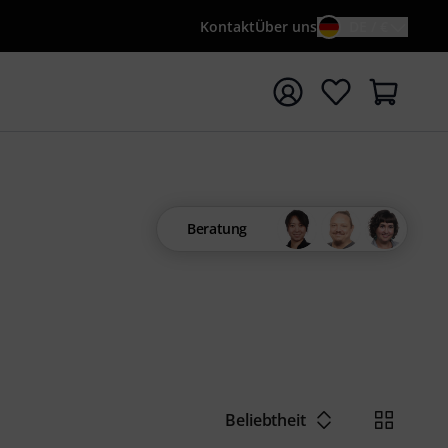
Kontakt
Über uns
DE / €
e mit Suchwort {searchTerm} starten
Beratung
Beliebtheit