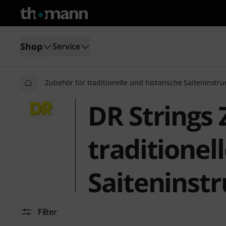
Shop
Service
Zubehör für traditionelle und historische Saiteninstr
DR Strings 
traditionel
Saiteninst
Filter