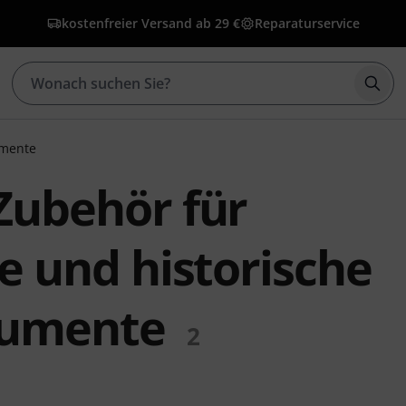
kostenfreier Versand ab 29 €
Reparaturservice
Such
umente
Zubehör für
le und historische
rumente
2