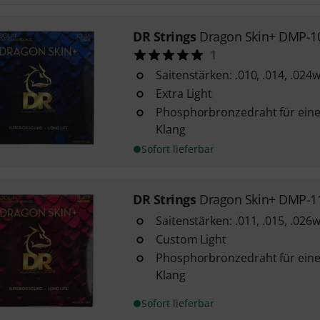
DR Strings
Dragon Skin+ DMP-1
1
Saitenstärken: .010, .014, .024
Extra Light
Phosphorbronzedraht für ein
Klang
Sofort lieferbar
DR Strings
Dragon Skin+ DMP-1
Saitenstärken: .011, .015, .026
Custom Light
Phosphorbronzedraht für ein
Klang
Sofort lieferbar