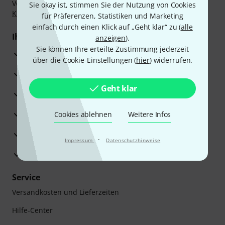
Vorkasse, PayPal, Amazon Pay,
Klarna Sofort bezahlen
,
Sie okay ist, stimmen Sie der Nutzung von Cookies
Klarna Ratenzahlung
oder Kreditkarte.
für Präferenzen, Statistiken und Marketing
einfach durch einen Klick auf „Geht klar“ zu (
alle
Ihre Vorteile
anzeigen
).
Sie können Ihre erteilte Zustimmung jederzeit
3 Jahre Thomann Garantie
über die Cookie-Einstellungen (
hier
) widerrufen.
30 Tage Money-Back-Garantie
Geht klar
Reparaturservice
Beratung durch Fachexperten
Cookies ablehnen
Weitere Infos
Zufriedenheitsgarantie
·
Impressum
Datenschutzhinweise
Europas größtes Versandlager
Service
Versandkosten und Lieferzeiten
Hilfe-Center