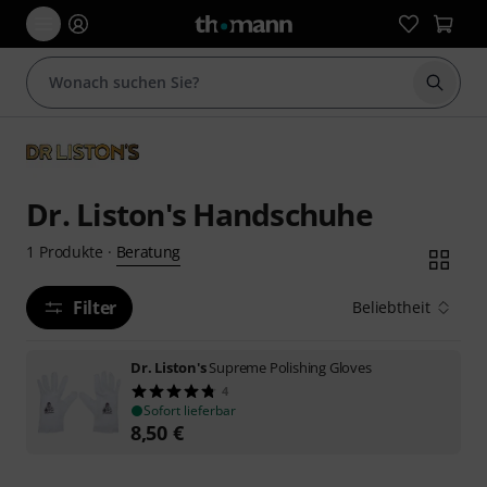
Suche 
Dr. Liston's Handschuhe
Beratung
1
Produkte
·
Filter
Beliebtheit
Dr. Liston's
Supreme Polishing Gloves
4
Sofort lieferbar
8,50
€