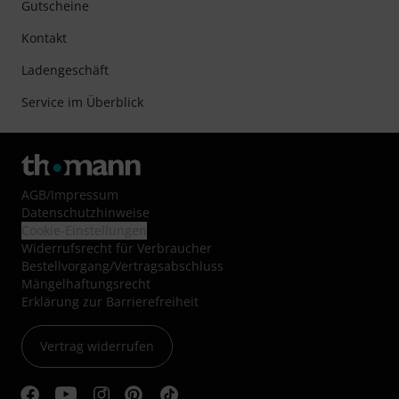
Gutscheine
Kontakt
Ladengeschäft
Service im Überblick
AGB
/
Impressum
Datenschutzhinweise
Cookie-Einstellungen
Widerrufsrecht für Verbraucher
Bestellvorgang/Vertragsabschluss
Mängelhaftungsrecht
Erklärung zur Barrierefreiheit
Vertrag widerrufen