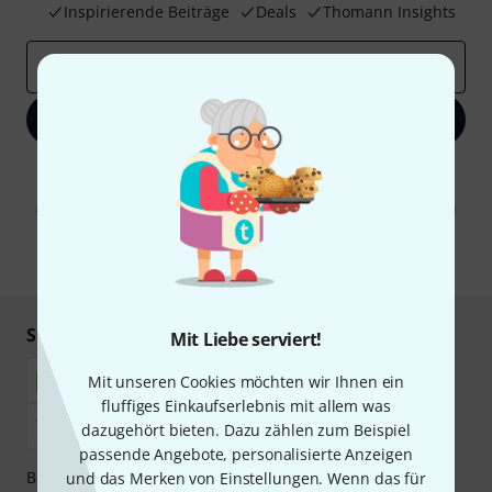
Inspirierende Beiträge
Deals
Thomann Insights
E-Mail-Adresse
*
Jetzt anmelden
Mit Klick auf „Jetzt anmelden“ stimmen Sie dem Erhalt von E-Mail-
Werbung und einer Messung des E-Mail-Nutzungsverhaltens zu. Die
Abmeldung ist jederzeit möglich. Weitere Informationen finden Sie in
unseren
Datenschutzhinweisen
.
* Pflichtfeld
Sicher einkaufen & bezahlen
Mit Liebe serviert!
Mit unseren Cookies möchten wir Ihnen ein
fluffiges Einkaufserlebnis mit allem was
dazugehört bieten. Dazu zählen zum Beispiel
passende Angebote, personalisierte Anzeigen
Bezahlen Sie vertraulich und sicher per Nachnahme,
und das Merken von Einstellungen. Wenn das für