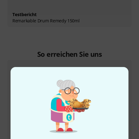
Testbericht
Remarkable Drum Remedy 150ml
So erreichen Sie uns
Kundenservice
+49-9546-9223-66