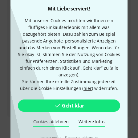
Unser Thomann Team Kundenservice steht Ihnen bei
Mit Liebe serviert!
allen Fragen und Problemen nach dem Kauf zur Seite.
Mit unseren Cookies möchten wir Ihnen ein
fluffiges Einkaufserlebnis mit allem was
Kundennummer bereithalten
dazugehört bieten. Dazu zählen zum Beispiel
passende Angebote, personalisierte Anzeigen
Öffnungszeiten
und das Merken von Einstellungen. Wenn das für
Sie okay ist, stimmen Sie der Nutzung von Cookies
Rückruf vereinbaren
für Präferenzen, Statistiken und Marketing
einfach durch einen Klick auf „Geht klar“ zu (
alle
Mehr Kontaktoptionen
anzeigen
).
Sie können Ihre erteilte Zustimmung jederzeit
über die Cookie-Einstellungen (
hier
) widerrufen.
Produkt zurücksenden
Alle Ansprechpartner
Geht klar
Cookies ablehnen
Weitere Infos
·
Impressum
Datenschutzhinweise