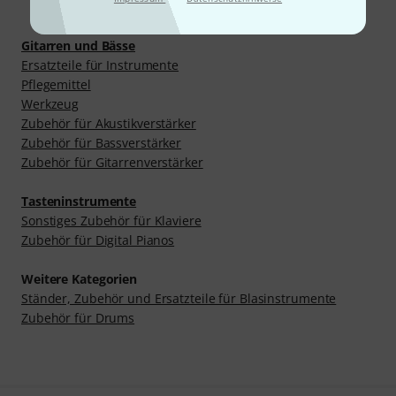
Mehr entdecken
Gitarren und Bässe
Ersatzteile für Instrumente
Pflegemittel
Werkzeug
Zubehör für Akustikverstärker
Zubehör für Bassverstärker
Zubehör für Gitarrenverstärker
Tasteninstrumente
Sonstiges Zubehör für Klaviere
Zubehör für Digital Pianos
Weitere Kategorien
Ständer, Zubehör und Ersatzteile für Blasinstrumente
Zubehör für Drums