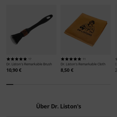
17
11
Dr. Liston's
Remarkable Brush
Dr. Liston's
Remarkable Cloth
D
10,90 €
8,50 €
Über Dr. Liston's