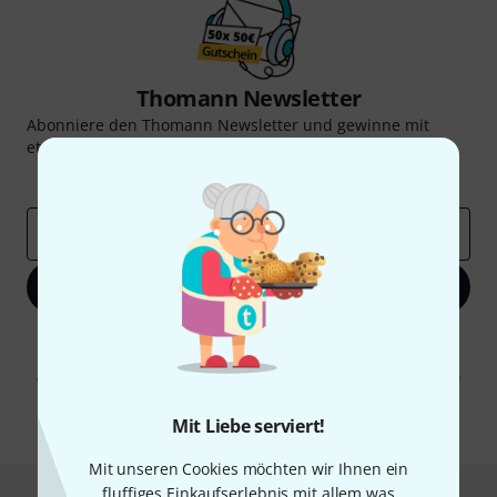
Thomann Newsletter
Abonniere den Thomann Newsletter und gewinne mit
etwas Glück einen von
50 Gutscheinen
über jeweils
50€
!
Inspirierende Beiträge
Deals
Thomann Insights
E-Mail-Adresse
*
Jetzt anmelden
Mit Klick auf „Jetzt anmelden“ stimmen Sie dem Erhalt von E-Mail-
Werbung und einer Messung des E-Mail-Nutzungsverhaltens zu. Die
Abmeldung ist jederzeit möglich. Weitere Informationen finden Sie in
unseren
Datenschutzhinweisen
.
Mit Liebe serviert!
* Pflichtfeld
Mit unseren Cookies möchten wir Ihnen ein
fluffiges Einkaufserlebnis mit allem was