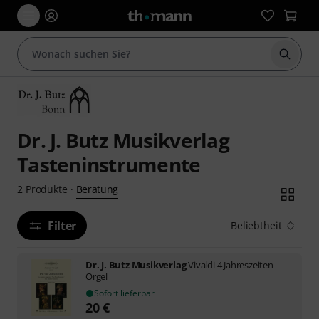
Suche 
Dr. J. Butz Musikverlag
Tasteninstrumente
Beratung
2
Produkte
·
Filter
Beliebtheit
Dr. J. Butz Musikverlag
Vivaldi 4 Jahreszeiten
Orgel
Sofort lieferbar
20
€