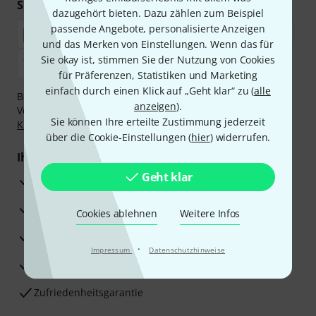
Sicher einkaufen & bezahlen
dazugehört bieten. Dazu zählen zum Beispiel
passende Angebote, personalisierte Anzeigen
und das Merken von Einstellungen. Wenn das für
Sie okay ist, stimmen Sie der Nutzung von Cookies
für Präferenzen, Statistiken und Marketing
einfach durch einen Klick auf „Geht klar“ zu (
alle
Bezahlen Sie vertraulich und sicher per Nachnahme,
anzeigen
).
Vorkasse, PayPal, Amazon Pay,
Klarna Sofort bezahlen
,
Sie können Ihre erteilte Zustimmung jederzeit
Klarna Ratenzahlung
oder Kreditkarte.
über die Cookie-Einstellungen (
hier
) widerrufen.
Ihre Vorteile
Geht klar
3 Jahre Thomann Garantie
30 Tage Money-Back-Garantie
Cookies ablehnen
Weitere Infos
Reparaturservice
·
Impressum
Datenschutzhinweise
Beratung durch Fachexperten
Zufriedenheitsgarantie