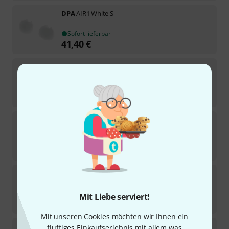
DPA
AIR1 White S
Sofort lieferbar
41,40
€
DPA
DUA0531B
2
Sofort lieferbar
27
€
DPA
AIR1 Brown S
Kurzfristig lieferbar (2–5 Tage)
41
€
DPA
DUA0073
3
Sofort lieferbar
Mit Liebe serviert!
21
€
Mit unseren Cookies möchten wir Ihnen ein
DPA
4017B Rycote WS 3 Bundle
fluffiges Einkaufserlebnis mit allem was