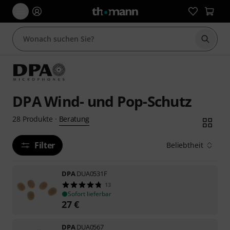
Suche 
DPA Wind- und Pop-Schutz
Beratung
28
Produkte
·
Filter
Beliebtheit
DPA
DUA0531F
13
Sofort lieferbar
27
€
DPA
DUA0567