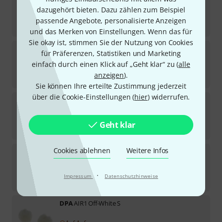
dazugehört bieten. Dazu zählen zum Beispiel
Sofort lieferbar
passende Angebote, personalisierte Anzeigen
2.270
€
und das Merken von Einstellungen. Wenn das für
Sie okay ist, stimmen Sie der Nutzung von Cookies
DPA
DUA0575
für Präferenzen, Statistiken und Marketing
1
einfach durch einen Klick auf „Geht klar“ zu (
alle
Sofort lieferbar
anzeigen
).
129
€
Sie können Ihre erteilte Zustimmung jederzeit
über die Cookie-Einstellungen (
hier
) widerrufen.
DPA
AIR1 Off-White L
Sofort lieferbar
Geht klar
48
€
Cookies ablehnen
Weitere Infos
DPA
DUA6005
Kurzfristig lieferbar (2–5 Tage)
·
Impressum
Datenschutzhinweise
55
€
DPA
AIR1 Off-White S