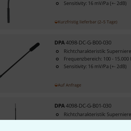
Sensitivity: 16 mV/Pa (+- 2dB)
Kurzfristig lieferbar (2–5 Tage)
DPA
4098-DC-G-B00-030
Richtcharakteristik: Supernier
Frequenzbereich: 100 - 15.000
Sensitivity: 16 mV/Pa (+- 2dB)
Auf Anfrage
DPA
4098-DC-G-B01-030
Richtcharakteristik: Supernier
Frequenzbereich: 100 - 15.000
Empfindlichkeit: 16 mV/Pa (+- 2