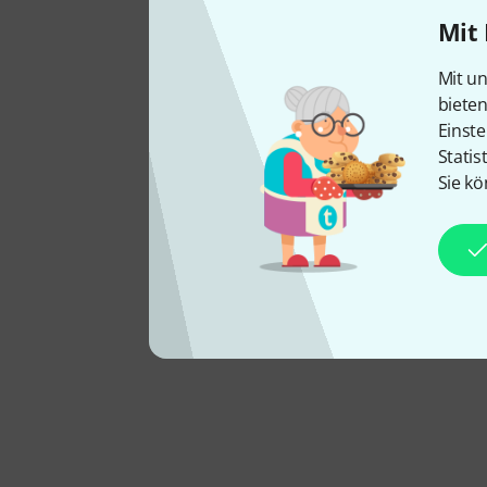
Mit 
Mit un
biete
Einste
Statis
Sie kö