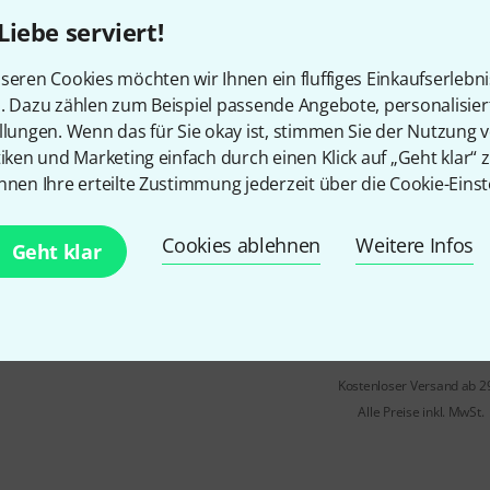
Liebe serviert!
Auf Anfrage
seren Cookies möchten wir Ihnen ein fluffiges Einkaufserlebn
n. Dazu zählen zum Beispiel passende Angebote, personalisie
llungen. Wenn das für Sie okay ist, stimmen Sie der Nutzung 
DPA
MMP-ER
tiken und Marketing einfach durch einen Klick auf „Geht klar“ z
passend u.a. für DPA 4006E, 40
nnen Ihre erteilte Zustimmung jederzeit über die Cookie-Einst
4018ES
rückseitige Ausführung
Cookies ablehnen
Weitere Infos
Geht klar
Länge: 3 m
Auf Anfrage
Kostenloser Versand ab 2
Alle Preise inkl. MwSt.