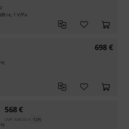
z
dB re, 1 V/Pa
698
€
e
 Hz
568
€
e
UVP:
648,55
€
-12%
 Hz