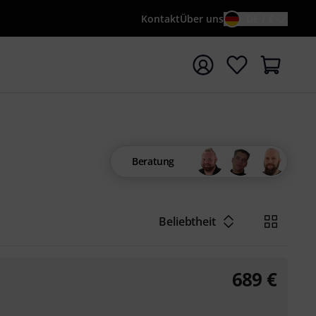
Kontakt
Über uns
DE / €
e mit Suchwort {searchTerm} starten
Beratung
6
Beliebtheit
689
€
e