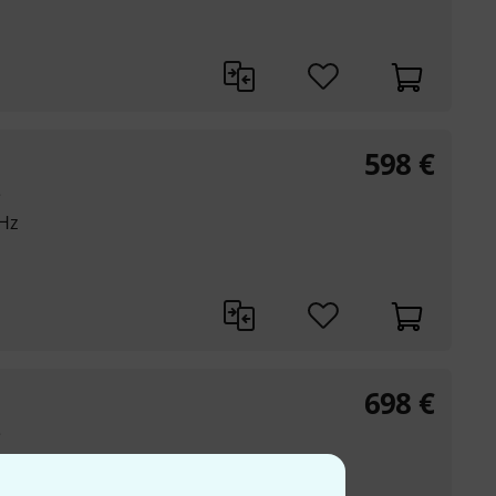
598
€
e
 Hz
698
€
e
 Hz
 dB)