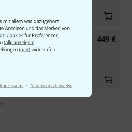
is mit allem was dazugehört
rte Anzeigen und das Merken von
von Cookies für Präferenzen,
449
€
u (
alle anzeigen
).
18E, 4017E, 4011E,
ellungen (
hier
) widerrufen.
·
Impressum
Datenschutzhinweise
9 €