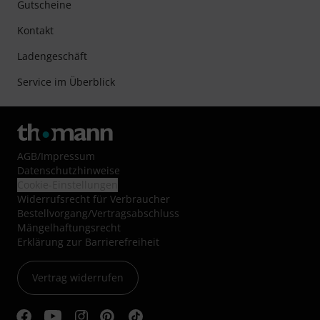
Gutscheine
Kontakt
Ladengeschäft
Service im Überblick
AGB
/
Impressum
Datenschutzhinweise
Cookie-Einstellungen
Widerrufsrecht für Verbraucher
Bestellvorgang/Vertragsabschluss
Mängelhaftungsrecht
Erklärung zur Barrierefreiheit
Vertrag widerrufen