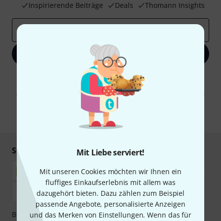
Inspirierende Beiträge
Deals
Thomann Insights
E-Mail-Adresse
*
Jetzt anmelden
Mit Klick auf „Jetzt anmelden“ stimmen Sie dem Erhalt von E-Mail-
Werbung und einer Messung des E-Mail-Nutzungsverhaltens zu. Die
Abmeldung ist jederzeit möglich. Weitere Informationen finden Sie in
unseren
Datenschutzhinweisen
.
* Pflichtfeld
Sicher einkaufen & bezahlen
Mit Liebe serviert!
Mit unseren Cookies möchten wir Ihnen ein
fluffiges Einkaufserlebnis mit allem was
dazugehört bieten. Dazu zählen zum Beispiel
passende Angebote, personalisierte Anzeigen
Bezahlen Sie vertraulich und sicher per Nachnahme,
und das Merken von Einstellungen. Wenn das für