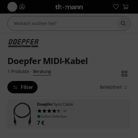
Suche 
Doepfer MIDI-Kabel
Beratung
1
Produkte
·
Filter
Beliebtheit
Doepfer
Sync Cable
30
Sofort lieferbar
7
€