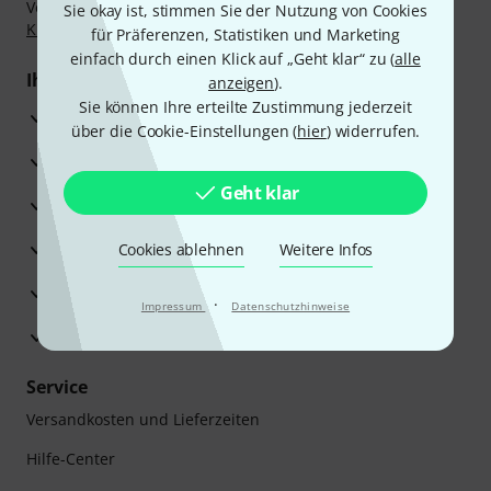
Vorkasse, PayPal, Amazon Pay,
Klarna Sofort bezahlen
,
Sie okay ist, stimmen Sie der Nutzung von Cookies
Klarna Ratenzahlung
oder Kreditkarte.
für Präferenzen, Statistiken und Marketing
einfach durch einen Klick auf „Geht klar“ zu (
alle
Ihre Vorteile
anzeigen
).
Sie können Ihre erteilte Zustimmung jederzeit
3 Jahre Thomann Garantie
über die Cookie-Einstellungen (
hier
) widerrufen.
30 Tage Money-Back-Garantie
Geht klar
Reparaturservice
Beratung durch Fachexperten
Cookies ablehnen
Weitere Infos
Zufriedenheitsgarantie
·
Impressum
Datenschutzhinweise
Europas größtes Versandlager
Service
Versandkosten und Lieferzeiten
Hilfe-Center