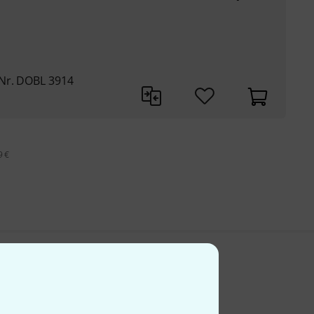
Nr. DOBL 3914
9 €