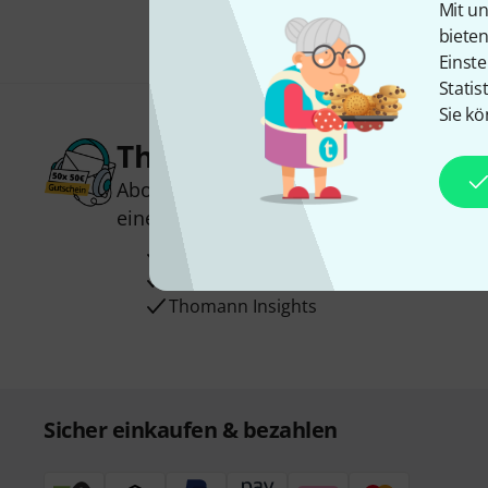
Mit un
biete
Einste
Statis
Sie kö
Thomann Newsletter
Abonniere den Thomann Newsletter und
einen von
50 Gutscheinen
über jeweils
Inspirierende Beiträge
Deals
Thomann Insights
Sicher einkaufen & bezahlen