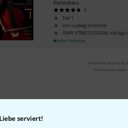
Kontrabass
6
Teil 1
von Ludwig Streicher
ISMN 9790012152606, Verlags-
Sofort lieferbar
Kostenloser Versand ab 2
Alle Preise inkl. MwSt.
Gefällt Ihnen, was Sie sehen?
Liebe serviert!
Teilen
Hilfe & Feedback