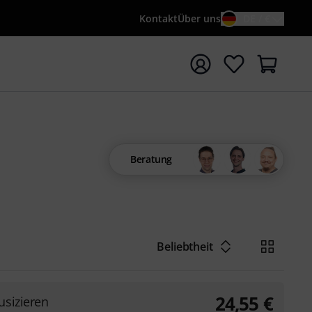
Kontakt
Über uns
DE / €
e mit Suchwort {searchTerm} starten
Beratung
Beliebtheit
24,55
€
sizieren