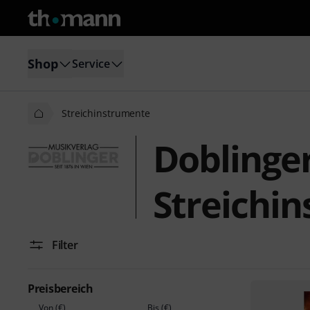
Shop
Service
Streichinstrumente
Doblinge
Streichi
Filter
Preisbereich
Von (€)
Bis (€)