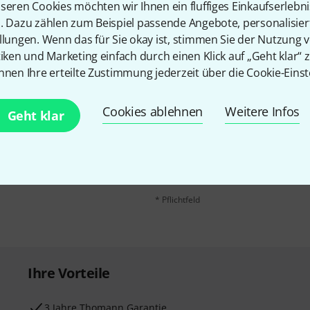
seren Cookies möchten wir Ihnen ein fluffiges Einkaufserlebn
n. Dazu zählen zum Beispiel passende Angebote, personalisie
llungen. Wenn das für Sie okay ist, stimmen Sie der Nutzung 
tiken und Marketing einfach durch einen Klick auf „Geht klar“ z
nnen Ihre erteilte Zustimmung jederzeit über die Cookie-Einst
Cookies ablehnen
Weitere Infos
E-Mail-Adresse
*
Geht klar
 gewinne mit etwas Glück
50€
!
Mit Klick auf „Jetzt anmelden“ stimmen
Nutzungsverhaltens zu. Die Abmeldung is
Datenschutzhinweisen
.
* Pflichtfeld
Ihre Vorteile
3 Jahre Thomann Garantie