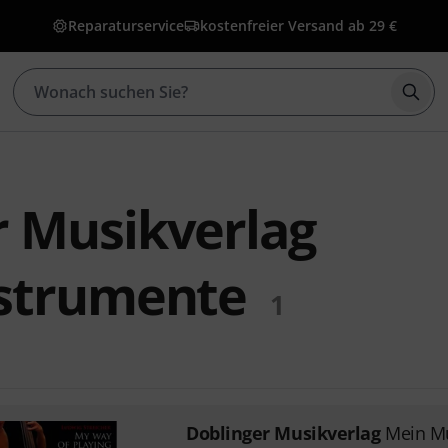
Reparaturservice
kostenfreier Versand ab 29 €
Such
r Musikverlag
nstrumente
1
Doblinger Musikverlag
Mein Mu