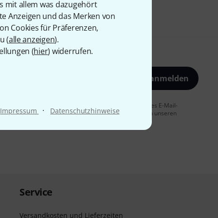
is mit allem was dazugehört
rte Anzeigen und das Merken von
von Cookies für Präferenzen,
u (
alle anzeigen
).
ellungen (
hier
) widerrufen.
Jetzt anmelden
 Sie dem Erhalt von E-Mail-Werbung und einer Messung des E-Mail-
·
Impressum
Datenschutzhinweise
t jederzeit möglich. Weitere Informationen finden Sie in unseren
Service
Versandkosten und Lieferzeiten