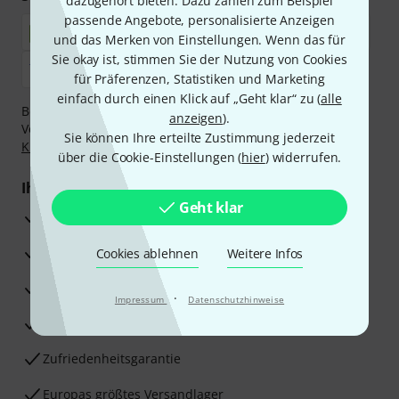
dazugehört bieten. Dazu zählen zum Beispiel
passende Angebote, personalisierte Anzeigen
und das Merken von Einstellungen. Wenn das für
Sie okay ist, stimmen Sie der Nutzung von Cookies
für Präferenzen, Statistiken und Marketing
einfach durch einen Klick auf „Geht klar“ zu (
alle
Bezahlen Sie vertraulich und sicher per Nachnahme,
anzeigen
).
Vorkasse, PayPal, Amazon Pay,
Klarna Sofort bezahlen
,
Sie können Ihre erteilte Zustimmung jederzeit
Klarna Ratenzahlung
oder Kreditkarte.
über die Cookie-Einstellungen (
hier
) widerrufen.
Ihre Vorteile
Geht klar
3 Jahre Thomann Garantie
30 Tage Money-Back-Garantie
Cookies ablehnen
Weitere Infos
Reparaturservice
·
Impressum
Datenschutzhinweise
Beratung durch Fachexperten
Zufriedenheitsgarantie
Europas größtes Versandlager