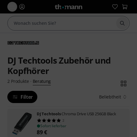
Suche 
DJ Techtools Zubehör und
Kopfhörer
Beratung
2
Produkte
·
Filter
Beliebtheit
DJ Techtools
Chroma Drive USB 256GB Black
2
Sofort lieferbar
89
€