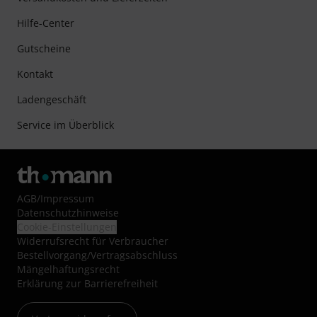
Hilfe-Center
Gutscheine
Kontakt
Ladengeschäft
Service im Überblick
AGB
/
Impressum
Datenschutzhinweise
Cookie-Einstellungen
Widerrufsrecht für Verbraucher
Bestellvorgang/Vertragsabschluss
Mängelhaftungsrecht
Erklärung zur Barrierefreiheit