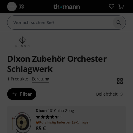
Suche 
Dixon Zubehör Orchester
Schlagwerk
Beratung
1
Produkte
·
Filter
Beliebtheit
Dixon
10" China Gong
9
Kurzfristig lieferbar (2–5 Tage)
85
€