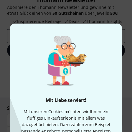
Thomann Newsletter
Abonniere den Thomann Newsletter und gewinne mit
etwas Glück einen von
50 Gutscheinen
über jeweils
50€
!
Inspirierende Beiträge
Deals
Thomann Insights
E-Mail-Adresse
*
Jetzt anmelden
Mit Klick auf „Jetzt anmelden“ stimmen Sie dem Erhalt von E-Mail-
Werbung und einer Messung des E-Mail-Nutzungsverhaltens zu. Die
Abmeldung ist jederzeit möglich. Weitere Informationen finden Sie in
unseren
Datenschutzhinweisen
.
* Pflichtfeld
Mit Liebe serviert!
Sicher einkaufen & bezahlen
Mit unseren Cookies möchten wir Ihnen ein
fluffiges Einkaufserlebnis mit allem was
dazugehört bieten. Dazu zählen zum Beispiel
passende Angebote, personalisierte Anzeigen