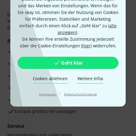
und das Merken von Einstellungen. Wenn das für
Sie okay ist, stimmen Sie der Nutzung von Cookies
Bezahlen Sie vertraulich und sicher per Nachnahme,
für Präferenzen, Statistiken und Marketing
Vorkasse, PayPal, Amazon Pay,
Klarna Sofort bezahlen
,
einfach durch einen Klick auf „Geht klar“ zu (
alle
Klarna Ratenzahlung
oder Kreditkarte.
anzeigen
).
Sie können Ihre erteilte Zustimmung jederzeit
Ihre Vorteile
über die Cookie-Einstellungen (
hier
) widerrufen.
3 Jahre Thomann Garantie
Geht klar
30 Tage Money-Back-Garantie
Reparaturservice
Cookies ablehnen
Weitere Infos
Beratung durch Fachexperten
·
Impressum
Datenschutzhinweise
Zufriedenheitsgarantie
Europas größtes Versandlager
Service
Versandkosten und Lieferzeiten