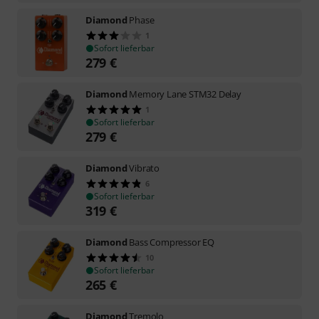
Diamond
Phase
1
Sofort lieferbar
279
€
Diamond
Memory Lane STM32 Delay
1
Sofort lieferbar
279
€
Diamond
Vibrato
6
Sofort lieferbar
319
€
Diamond
Bass Compressor EQ
10
Sofort lieferbar
265
€
Diamond
Tremolo