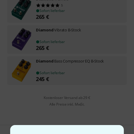
5
Sofort lieferbar
265
€
Diamond
Vibrato B-Stock
Sofort lieferbar
265
€
Diamond
Bass Compressor EQ B-Stock
Sofort lieferbar
245
€
Kostenloser Versand ab 29 €
Alle Preise inkl. MwSt.