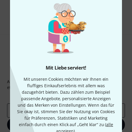
Gefällt Ihnen, was Sie sehen?
Teilen
Hilfe & Feedback
Mit Liebe serviert!
Thomann Newsletter
Mit unseren Cookies möchten wir Ihnen ein
Abonniere den Thomann Newsletter und gewinne mit
fluffiges Einkaufserlebnis mit allem was
etwas Glück einen von
50 Gutscheinen
über jeweils
50€
!
dazugehört bieten. Dazu zählen zum Beispiel
Inspirierende Beiträge
Deals
Thomann Insights
passende Angebote, personalisierte Anzeigen
und das Merken von Einstellungen. Wenn das für
E-Mail-Adresse
*
Sie okay ist, stimmen Sie der Nutzung von Cookies
für Präferenzen, Statistiken und Marketing
einfach durch einen Klick auf „Geht klar“ zu (
Jetzt anmelden
alle
anzeigen
).