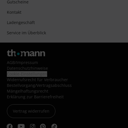
Gutscheine
Kontakt
Ladengeschäft
Service im Überblick
AGB
/
Impressum
Datenschutzhinweise
Cookie-Einstellungen
Widerrufsrecht für Verbraucher
Bestellvorgang/Vertragsabschluss
Mängelhaftungsrecht
Erklärung zur Barrierefreiheit
Vertrag widerrufen