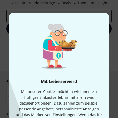
Inspirierende Beiträge
Deals
Thomann Insights
E-Mail-Adresse
*
Jetzt anmelden
Mit Klick auf „Jetzt anmelden“ stimmen Sie dem Erhalt von E-Mail-
Werbung und einer Messung des E-Mail-Nutzungsverhaltens zu. Die
Abmeldung ist jederzeit möglich. Weitere Informationen finden Sie in
unseren
Datenschutzhinweisen
.
* Pflichtfeld
Sicher einkaufen & bezahlen
Mit Liebe serviert!
Mit unseren Cookies möchten wir Ihnen ein
fluffiges Einkaufserlebnis mit allem was
dazugehört bieten. Dazu zählen zum Beispiel
passende Angebote, personalisierte Anzeigen
Bezahlen Sie vertraulich und sicher per Nachnahme,
und das Merken von Einstellungen. Wenn das für