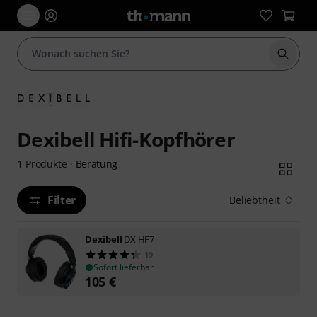
Suche 
Dexibell Hifi-Kopfhörer
Beratung
1
Produkte
·
Filter
Beliebtheit
Dexibell
DX HF7
19
Sofort lieferbar
105
€