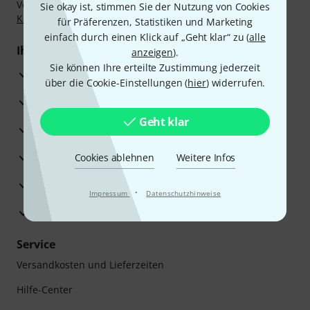
Vorkasse, PayPal, Amazon Pay,
Klarna Sofort bezahlen
,
Sie okay ist, stimmen Sie der Nutzung von Cookies
Klarna Ratenzahlung
oder Kreditkarte.
für Präferenzen, Statistiken und Marketing
einfach durch einen Klick auf „Geht klar“ zu (
alle
Ihre Vorteile
anzeigen
).
Sie können Ihre erteilte Zustimmung jederzeit
3 Jahre Thomann Garantie
über die Cookie-Einstellungen (
hier
) widerrufen.
30 Tage Money-Back-Garantie
Geht klar
Reparaturservice
Beratung durch Fachexperten
Cookies ablehnen
Weitere Infos
Zufriedenheitsgarantie
·
Impressum
Datenschutzhinweise
Europas größtes Versandlager
Service
Versandkosten und Lieferzeiten
Hilfe-Center