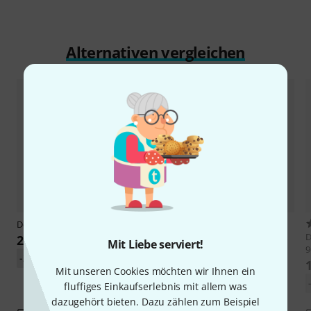
Alternativen vergleichen
Despiau
No.9 Cello Bridge 4/4
2
Despiau
No.5 Cello Bridge 4/4 A
D
26,90 €
Mit Liebe serviert!
94mm
-24%
UVP: 35,50 €
115 €
Mit unseren Cookies möchten wir Ihnen ein
-22%
UVP: 148 €
fluffiges Einkaufserlebnis mit allem was
dazugehört bieten. Dazu zählen zum Beispiel