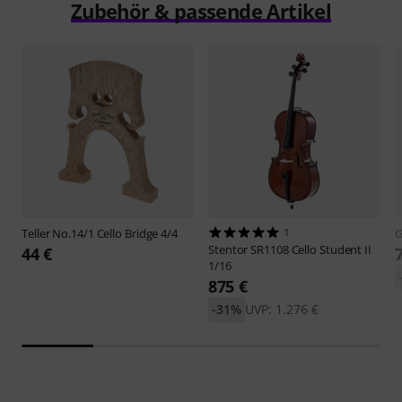
Zubehör & passende Artikel
Teller
No.14/1 Cello Bridge 4/4
1
Stentor
SR1108 Cello Student II
44 €
1/16
875 €
-31%
UVP: 1.276 €