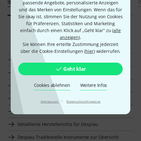
Vergleichen
Vergleichen
passende Angebote, personalisierte Anzeigen
und das Merken von Einstellungen. Wenn das für
Sie okay ist, stimmen Sie der Nutzung von Cookies
für Präferenzen, Statistiken und Marketing
einfach durch einen Klick auf „Geht klar“ zu (
alle
anzeigen
).
Smart Navigator
Sie können Ihre erteilte Zustimmung jederzeit
über die Cookie-Einstellungen (
hier
) widerrufen.
Despiau Stege für Cello zur Übersicht
Geht klar
Zur Kategorie Stege für Cello
Cookies ablehnen
Weitere Infos
Zur Kategorie Zubehör für Cello
Zur Kategorie Streichinstrumente
·
Impressum
Datenschutzhinweise
Zur Kategorie Traditionelle Instrumente
Detaillierte Herstellerinfos für Despiau
Despiau Traditionelle Instrumente zur Übersicht