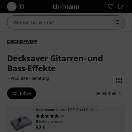
Suche 
Decksaver Gitarren- und
Bass-Effekte
Beratung
7
Produkte
·
Filter
Beliebtheit
Decksaver
Neural DSP Quad Cortex
40
Sofort lieferbar
52
€