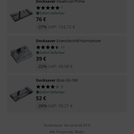
Decksaver
Headrush Prime
7
Sofort lieferbar
76
€
-27%
UVP:
104,72
€
Decksaver
Eventide H90 Harmonizer
11
Sofort lieferbar
39
€
-22%
UVP:
49,98
€
Decksaver
Boss GX-100
9
Sofort lieferbar
52
€
-26%
UVP:
70,21
€
Kostenloser Versand ab 29 €
Alle Preise inkl. MwSt.