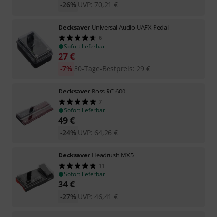
-26%
UVP:
70,21
€
Decksaver
Universal Audio UAFX Pedal
6
Sofort lieferbar
27
€
-7%
30-Tage-Bestpreis
:
29
€
Decksaver
Boss RC-600
7
Sofort lieferbar
49
€
-24%
UVP:
64,26
€
Decksaver
Headrush MX5
11
Sofort lieferbar
34
€
-27%
UVP:
46,41
€