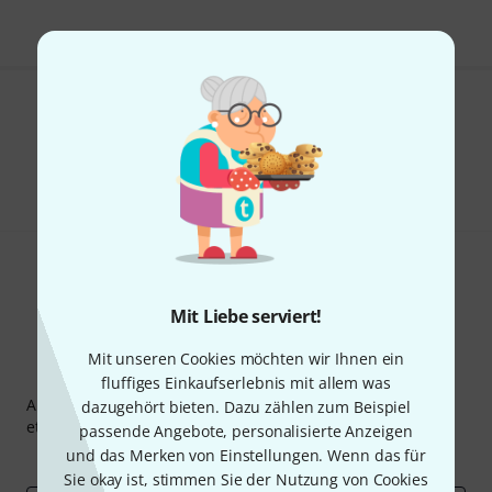
Gefällt Ihnen, was Sie sehen?
Teilen
Hilfe & Feedback
Mit Liebe serviert!
Mit unseren Cookies möchten wir Ihnen ein
Thomann Newsletter
fluffiges Einkaufserlebnis mit allem was
Abonniere den Thomann Newsletter und gewinne mit
dazugehört bieten. Dazu zählen zum Beispiel
etwas Glück einen von
50 Gutscheinen
über jeweils
50€
!
passende Angebote, personalisierte Anzeigen
und das Merken von Einstellungen. Wenn das für
Inspirierende Beiträge
Deals
Thomann Insights
Sie okay ist, stimmen Sie der Nutzung von Cookies