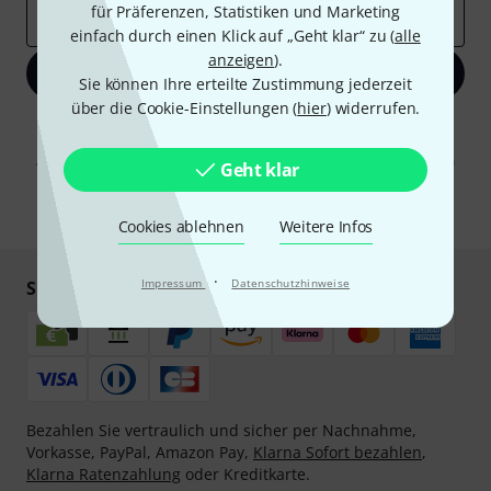
für Präferenzen, Statistiken und Marketing
E-Mail-Adresse
*
einfach durch einen Klick auf „Geht klar“ zu (
alle
anzeigen
).
Jetzt anmelden
Sie können Ihre erteilte Zustimmung jederzeit
über die Cookie-Einstellungen (
hier
) widerrufen.
Mit Klick auf „Jetzt anmelden“ stimmen Sie dem Erhalt von E-Mail-
Werbung und einer Messung des E-Mail-Nutzungsverhaltens zu. Die
Abmeldung ist jederzeit möglich. Weitere Informationen finden Sie in
Geht klar
unseren
Datenschutzhinweisen
.
* Pflichtfeld
Cookies ablehnen
Weitere Infos
·
Impressum
Datenschutzhinweise
Sicher einkaufen & bezahlen
Bezahlen Sie vertraulich und sicher per Nachnahme,
Vorkasse, PayPal, Amazon Pay,
Klarna Sofort bezahlen
,
Klarna Ratenzahlung
oder Kreditkarte.