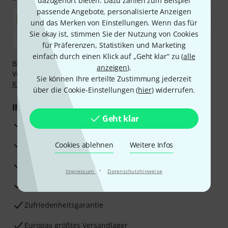
dazugehört bieten. Dazu zählen zum Beispiel
passende Angebote, personalisierte Anzeigen
und das Merken von Einstellungen. Wenn das für
Sie okay ist, stimmen Sie der Nutzung von Cookies
für Präferenzen, Statistiken und Marketing
einfach durch einen Klick auf „Geht klar“ zu (
alle
Bezahlen Sie vertraulich und sicher per Nachnahme,
anzeigen
).
Vorkasse, PayPal, Amazon Pay,
Klarna Sofort bezahlen
,
Sie können Ihre erteilte Zustimmung jederzeit
Klarna Ratenzahlung
oder Kreditkarte.
über die Cookie-Einstellungen (
hier
) widerrufen.
Ihre Vorteile
Geht klar
3 Jahre Thomann Garantie
30 Tage Money-Back-Garantie
Cookies ablehnen
Weitere Infos
Reparaturservice
·
Impressum
Datenschutzhinweise
Beratung durch Fachexperten
Zufriedenheitsgarantie
Europas größtes Versandlager