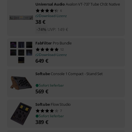
Universal Audio
Avalon VT-737 Tube ChSt Native
6
Download-Lizenz
38
€
-74%
UVP:
149
€
FabFilter
Pro Bundle
12
Download-Lizenz
649
€
Softube
Console 1 Compact - Stand Set
Sofort lieferbar
569
€
Softube
Flow Studio
7
Sofort lieferbar
389
€