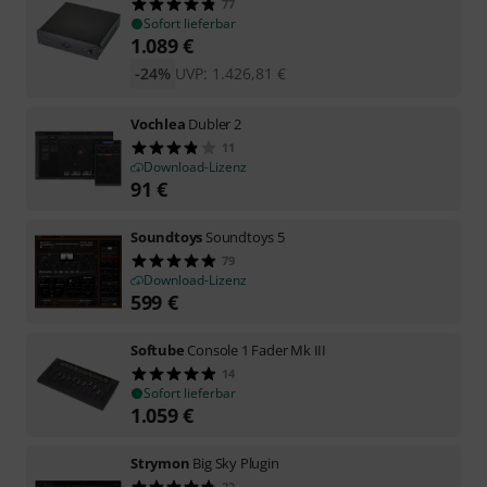
77
Sofort lieferbar
1.089
€
-24%
UVP:
1.426,81
€
Vochlea
Dubler 2
11
Download-Lizenz
91
€
Soundtoys
Soundtoys 5
79
Download-Lizenz
599
€
Softube
Console 1 Fader Mk III
14
Sofort lieferbar
1.059
€
Strymon
Big Sky Plugin
22