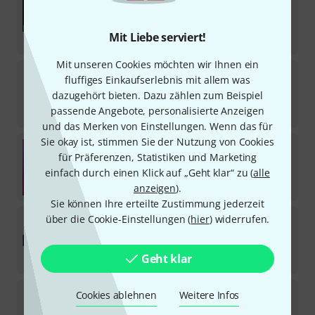
Download-Lizenz
197
€
Mit Liebe serviert!
-14%
30-Tage-Bestpreis
:
229
€
Mit unseren Cookies möchten wir Ihnen ein
tc electronic
TC8210-DT
fluffiges Einkaufserlebnis mit allem was
58
dazugehört bieten. Dazu zählen zum Beispiel
Sofort lieferbar
passende Angebote, personalisierte Anzeigen
77
€
und das Merken von Einstellungen. Wenn das für
Sie okay ist, stimmen Sie der Nutzung von Cookies
Native Instruments
Komplete 26 Standard
für Präferenzen, Statistiken und Marketing
1
einfach durch einen Klick auf „Geht klar“ zu (
alle
Download-Lizenz
549
€
anzeigen
).
Sie können Ihre erteilte Zustimmung jederzeit
iZotope
RX 12 Elements
über die Cookie-Einstellungen (
hier
) widerrufen.
Download-Lizenz
Geht klar
105
€
Audient
ORIA Mini & SoundID Reference
Cookies ablehnen
Weitere Infos