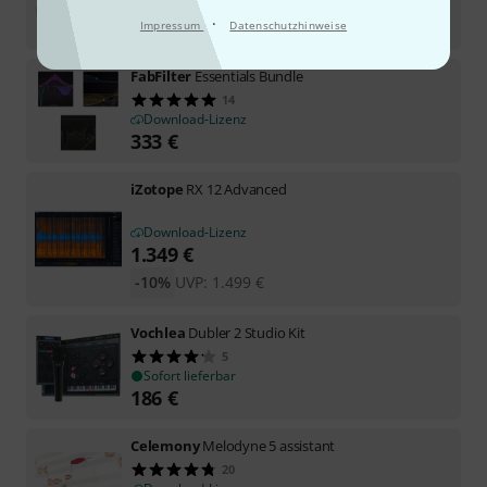
Sofort lieferbar
·
403
€
Impressum
Datenschutzhinweise
FabFilter
Essentials Bundle
14
Download-Lizenz
333
€
iZotope
RX 12 Advanced
Download-Lizenz
1.349
€
-10%
UVP:
1.499
€
Vochlea
Dubler 2 Studio Kit
5
Sofort lieferbar
186
€
Celemony
Melodyne 5 assistant
20