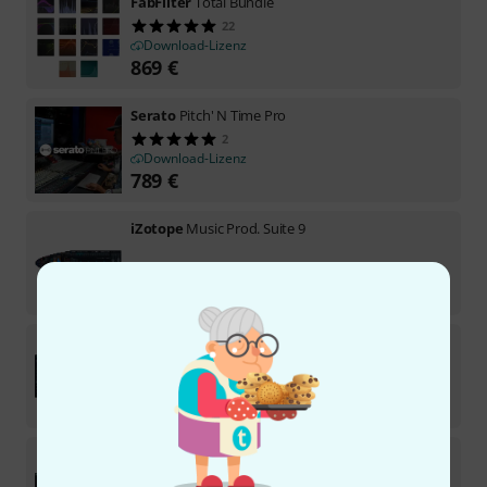
FabFilter
Total Bundle
22
Download-Lizenz
869
€
Serato
Pitch' N Time Pro
2
Download-Lizenz
789
€
iZotope
Music Prod. Suite 9
Download-Lizenz
799
€
iZotope
Ozone 12 Elements
7
Download-Lizenz
55
€
Antares
AutoTune EFX+
53