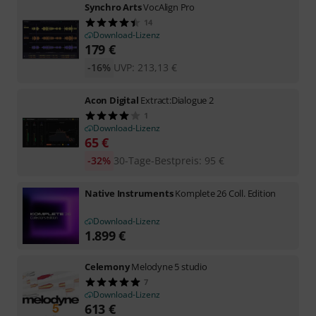
Synchro Arts
VocAlign Pro
14
Download-Lizenz
179
€
-16%
UVP:
213,13
€
Acon Digital
Extract:Dialogue 2
1
Download-Lizenz
65
€
-32%
30-Tage-Bestpreis
:
95
€
Native Instruments
Komplete 26 Coll. Edition
Download-Lizenz
1.899
€
Celemony
Melodyne 5 studio
7
Download-Lizenz
613
€