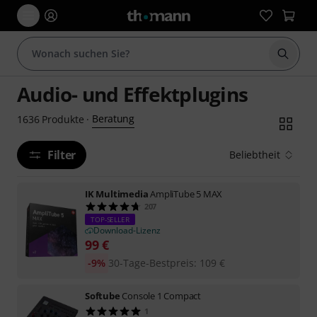
Suche 
Audio- und Effektplugins
Beratung
1636
Produkte
·
Filter
Beliebtheit
IK Multimedia
AmpliTube 5 MAX
207
TOP-SELLER
Download-Lizenz
99
€
-9%
30-Tage-Bestpreis
:
109
€
Softube
Console 1 Compact
1