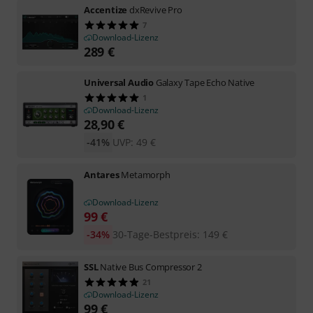
Accentize
dxRevive Pro
7
Download-Lizenz
289
€
Universal Audio
Galaxy Tape Echo Native
1
Download-Lizenz
28,90
€
-41%
UVP:
49
€
Antares
Metamorph
Download-Lizenz
99
€
-34%
30-Tage-Bestpreis
:
149
€
SSL
Native Bus Compressor 2
21
Download-Lizenz
99
€