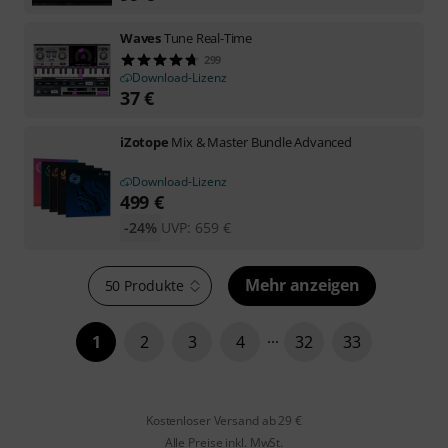
Waves
Tune Real-Time
299
Download-Lizenz
37
€
iZotope
Mix & Master Bundle Advanced
Download-Lizenz
499
€
-24%
UVP:
659
€
Mehr anzeigen
50 Produkte
1
2
3
4
32
33
Kostenloser Versand ab 29 €
Alle Preise inkl. MwSt.