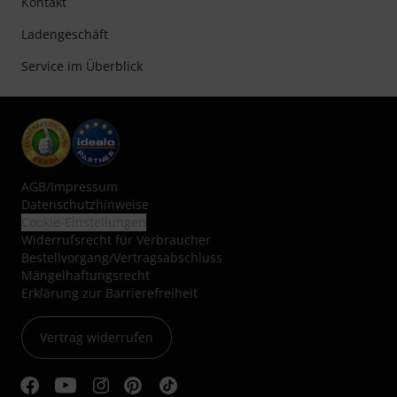
Kontakt
Ladengeschäft
Service im Überblick
AGB
/
Impressum
Datenschutzhinweise
Cookie-Einstellungen
Widerrufsrecht für Verbraucher
Bestellvorgang/Vertragsabschluss
Mängelhaftungsrecht
Erklärung zur Barrierefreiheit
Vertrag widerrufen