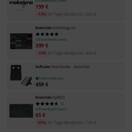
Download-Lizenz
199
€
-13%
30-Tage-Bestpreis
:
229
€
Eventide
Anthology XII
1
Download-Lizenz
399
€
-10%
30-Tage-Bestpreis
:
444
€
Softube
Flow Studio - Stand Set
Sofort lieferbar
459
€
Eventide
SplitEQ
12
Download-Lizenz
65
€
-55%
30-Tage-Bestpreis
:
145
€