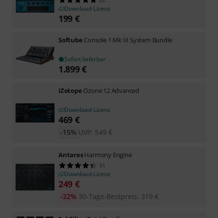
Download-Lizenz
199
€
Softube
Console 1 Mk III System Bundle
Sofort lieferbar
1.899
€
iZotope
Ozone 12 Advanced
Download-Lizenz
469
€
-15%
UVP:
549
€
Antares
Harmony Engine
31
Download-Lizenz
249
€
-22%
30-Tage-Bestpreis
:
319
€