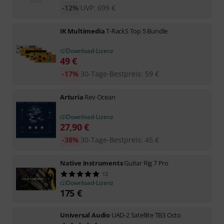
-12%
UVP:
699
€
IK Multimedia
T-RackS Top 5 Bundle
Download-Lizenz
49
€
-17%
30-Tage-Bestpreis
:
59
€
Arturia
Rev Ocean
Download-Lizenz
27,90
€
-38%
30-Tage-Bestpreis
:
45
€
Native Instruments
Guitar Rig 7 Pro
12
Download-Lizenz
175
€
Universal Audio
UAD-2 Satellite TB3 Octo