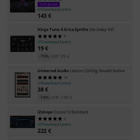
TOP-SELLER
Download-Lizenz
143
€
Ninja Tune X Erica Synths
Zen Delay VST
9
Download-Lizenz
19
€
-79%
UVP:
89
€
Universal Audio
Lexicon 224 Dig. Reverb Native
14
Download-Lizenz
38
€
-74%
UVP:
149
€
iZotope
Ozone 12 Standard
3
Download-Lizenz
222
€