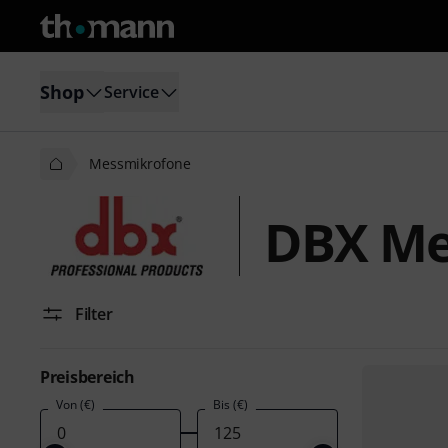
Shop
Service
Messmikrofone
DBX Me
Filter
Preisbereich
Von (€)
Bis (€)