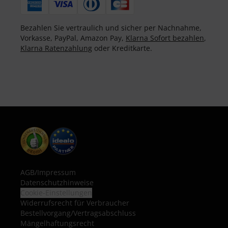
Bezahlen Sie vertraulich und sicher per Nachnahme,
Vorkasse, PayPal, Amazon Pay,
Klarna Sofort bezahlen
,
Klarna Ratenzahlung
oder Kreditkarte.
AGB
/
Impressum
Datenschutzhinweise
Cookie-Einstellungen
Widerrufsrecht für Verbraucher
Bestellvorgang/Vertragsabschluss
Mängelhaftungsrecht