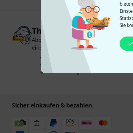
biete
Einste
Statis
Sie kö
Thomann Newsletter
Abonniere den Thomann Newsletter und
einen von
50 Gutscheinen
über jeweils
Inspirierende Beiträge
Deals
Thomann Insights
Sicher einkaufen & bezahlen