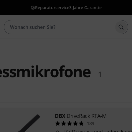
Reparaturservice
3 Jahre Garantie
Such
ssmikrofone
1
DBX
DriveRack RTA-M
189
für Driverack und andere Ei