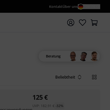
Kontakt
Über uns
DE / €
e mit Suchwort {searchTerm} starten
Beratung
Beliebtheit
125
€
UVP:
182,91
€
-32%
nmessanwendungen