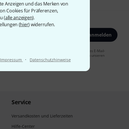
rte Anzeigen und das Merken von
von Cookies für Präferenzen,
u (
alle anzeigen
).
ellungen (
hier
) widerrufen.
Jetzt anmelden
 Sie dem Erhalt von E-Mail-Werbung und einer Messung des E-Mail-
t jederzeit möglich. Weitere Informationen finden Sie in unseren
·
Impressum
Datenschutzhinweise
Service
Versandkosten und Lieferzeiten
Hilfe-Center