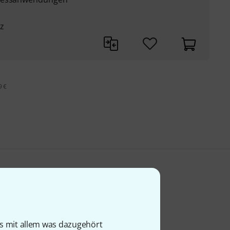
z
9 €
is mit allem was dazugehört