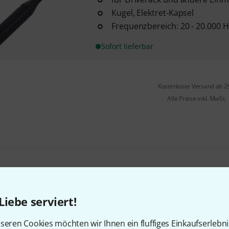
Kugel, Elektret-Kapsel
Frequenzbereich: 20 - 20.000 H
Sofort lieferbar
Kostenloser Versand ab 2
Alle Preise inkl. MwSt.
Gefällt Ihnen, was Sie sehen?
Liebe serviert!
Teilen
Hilfe & Feedback
seren Cookies möchten wir Ihnen ein fluffiges Einkaufserlebn