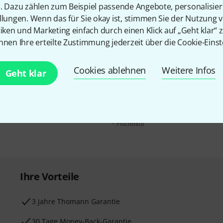
n. Dazu zählen zum Beispiel passende Angebote, personalisie
llungen. Wenn das für Sie okay ist, stimmen Sie der Nutzung 
tiken und Marketing einfach durch einen Klick auf „Geht klar“ z
nnen Ihre erteilte Zustimmung jederzeit über die Cookie-Einst
E-Mail-Adresse
*
 gewinne mit etwas Glück
Cookies ablehnen
Weitere Infos
Geht klar
50€
!
Mit Klick auf „Jetzt anmelden“ stimmen
Nutzungsverhaltens zu. Die Abmeldung is
Datenschutzhinweisen
.
* Pflichtfeld
Ihre Vorteile
3 Jahre Thomann Garantie
30 Tage Money-Back-Garantie