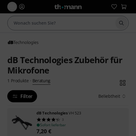
Suche 
dB Technologies Zubehör für
Mikrofone
Beratung
1
Produkte
·
Filter
Beliebtheit
dB Technologies
VH 523
3
Sofort lieferbar
7,20
€