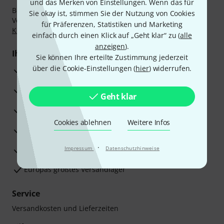
und das Merken von Einstellungen. Wenn das für
Bezahlen Sie vertraulich und sicher per Nachnahme,
Sie okay ist, stimmen Sie der Nutzung von Cookies
Vorkasse, PayPal, Amazon Pay,
Klarna Sofort bezahlen
,
für Präferenzen, Statistiken und Marketing
Klarna Ratenzahlung
oder Kreditkarte.
einfach durch einen Klick auf „Geht klar“ zu (
alle
anzeigen
).
Ihre Vorteile
Sie können Ihre erteilte Zustimmung jederzeit
über die Cookie-Einstellungen (
hier
) widerrufen.
3 Jahre Thomann Garantie
30 Tage Money-Back-Garantie
Geht klar
Reparaturservice
Cookies ablehnen
Weitere Infos
Beratung durch Fachexperten
·
Zufriedenheitsgarantie
Impressum
Datenschutzhinweise
Europas größtes Versandlager
Service
Versandkosten und Lieferzeiten