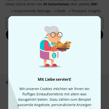
etwas Glück einen von
50 Gutscheinen
über jeweils
50€
!
Inspirierende Beiträge
Deals
Thomann Insights
E-Mail-Adresse
*
Jetzt anmelden
Mit Klick auf „Jetzt anmelden“ stimmen Sie dem Erhalt von E-Mail-
Werbung und einer Messung des E-Mail-Nutzungsverhaltens zu. Die
Abmeldung ist jederzeit möglich. Weitere Informationen finden Sie in
unseren
Datenschutzhinweisen
.
* Pflichtfeld
Mit Liebe serviert!
Sicher einkaufen & bezahlen
Mit unseren Cookies möchten wir Ihnen ein
fluffiges Einkaufserlebnis mit allem was
dazugehört bieten. Dazu zählen zum Beispiel
passende Angebote, personalisierte Anzeigen