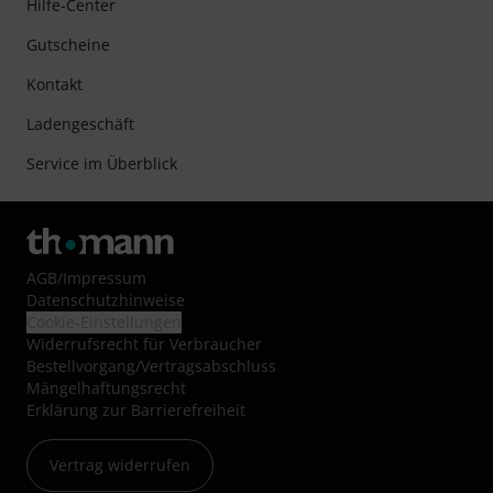
Hilfe-Center
Gutscheine
Kontakt
Ladengeschäft
Service im Überblick
AGB
/
Impressum
Datenschutzhinweise
Cookie-Einstellungen
Widerrufsrecht für Verbraucher
Bestellvorgang/Vertragsabschluss
Mängelhaftungsrecht
Erklärung zur Barrierefreiheit
Vertrag widerrufen