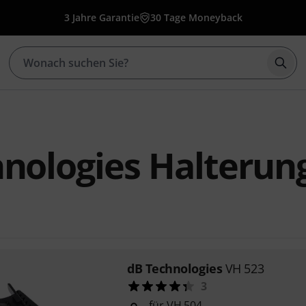
3 Jahre Garantie
30 Tage Moneyback
Such
nologies Halterun
dB Technologies
VH 523
3
für VH 504