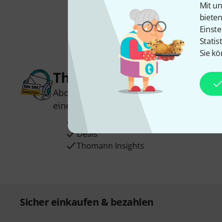
Mit un
biete
Einste
Statis
Sie kö
Thomann Newsletter
Abonniere den Thomann Newsletter und
einen von
50 Gutscheinen
über jeweils
Inspirierende Beiträge
Deals
Thomann Insights
Sicher einkaufen & bezahlen