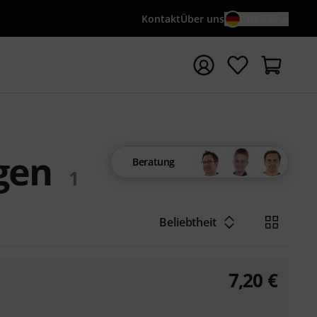
Kontakt
Über uns
DE / €
e mit Suchwort {searchTerm} starten
gen
Beratung
1
Beliebtheit
7,20
€