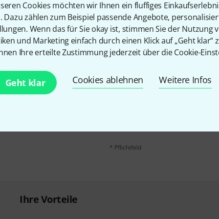
Teilen
Hilfe & Feedback
seren Cookies möchten wir Ihnen ein fluffiges Einkaufserlebn
n. Dazu zählen zum Beispiel passende Angebote, personalisie
llungen. Wenn das für Sie okay ist, stimmen Sie der Nutzung 
tiken und Marketing einfach durch einen Klick auf „Geht klar“ z
nnen Ihre erteilte Zustimmung jederzeit über die Cookie-Einst
Cookies ablehnen
Weitere Infos
Geht klar
E-Mail-Adresse
*
 gewinne mit etwas Glück
50€
!
Mit Klick auf „Jetzt anmelden“ stimmen
Nutzungsverhaltens zu. Die Abmeldung is
Datenschutzhinweisen
.
* Pflichtfeld
Ihre Vorteile