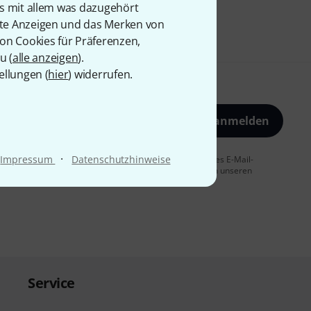
is mit allem was dazugehört
rte Anzeigen und das Merken von
von Cookies für Präferenzen,
u (
alle anzeigen
).
ellungen (
hier
) widerrufen.
Jetzt anmelden
·
Impressum
Datenschutzhinweise
 Sie dem Erhalt von E-Mail-Werbung und einer Messung des E-Mail-
t jederzeit möglich. Weitere Informationen finden Sie in unseren
Service