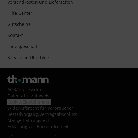
Versandkosten und Lieferzeiten
Hilfe-Center
Gutscheine
Kontakt
Ladengeschäft
Service im Überblick
AGB
/
Impressum
Datenschutzhinweise
Cookie-Einstellungen
Widerrufsrecht für Verbraucher
Bestellvorgang/Vertragsabschluss
Mängelhaftungsrecht
Erklärung zur Barrierefreiheit