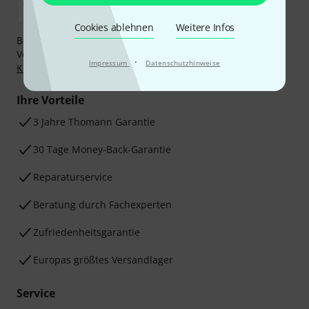
Cookies ablehnen
Weitere Infos
Bezahlen Sie vertraulich und sicher per Nachnahme,
Vorkasse, PayPal, Amazon Pay,
Klarna Sofort bezahlen
,
·
Impressum
Datenschutzhinweise
Klarna Ratenzahlung
oder Kreditkarte.
Ihre Vorteile
3 Jahre Thomann Garantie
30 Tage Money-Back-Garantie
Reparaturservice
Beratung durch Fachexperten
Zufriedenheitsgarantie
Europas größtes Versandlager
Service