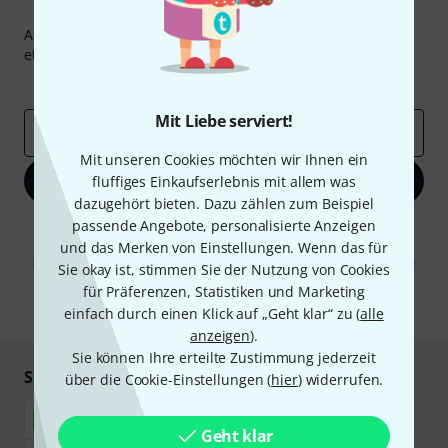
Thomann Newsletter
Abonniere den Thomann Newsletter und gewinne mit
etwas Glück einen von
50 Gutscheinen
über jeweils
50€
!
Inspirierende Beiträge
Deals
Thomann Insights
Mit Liebe serviert!
E-Mail-Adresse
*
Mit unseren Cookies möchten wir Ihnen ein
Jetzt anmelden
fluffiges Einkaufserlebnis mit allem was
dazugehört bieten. Dazu zählen zum Beispiel
passende Angebote, personalisierte Anzeigen
Mit Klick auf „Jetzt anmelden“ stimmen Sie dem Erhalt von E-Mail-
Werbung und einer Messung des E-Mail-Nutzungsverhaltens zu. Die
und das Merken von Einstellungen. Wenn das für
Abmeldung ist jederzeit möglich. Weitere Informationen finden Sie in
Sie okay ist, stimmen Sie der Nutzung von Cookies
unseren
Datenschutzhinweisen
.
für Präferenzen, Statistiken und Marketing
* Pflichtfeld
einfach durch einen Klick auf „Geht klar“ zu (
alle
anzeigen
).
Sie können Ihre erteilte Zustimmung jederzeit
Sicher einkaufen & bezahlen
über die Cookie-Einstellungen (
hier
) widerrufen.
Geht klar