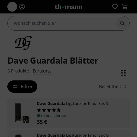
Suche 
Dave Guardala Blätter
Beratung
6
Produkte
·
Filter
Beliebtheit
Dave Guardala
Ligature for Tenor Sax S
5
Sofort lieferbar
35
€
Dave Guardala
Ligature for Tenor Sax G