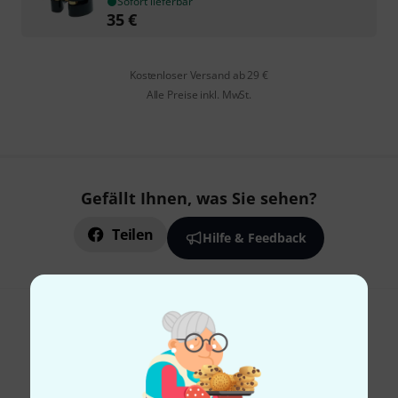
Sofort lieferbar
35
€
Kostenloser Versand ab 29 €
Alle Preise inkl. MwSt.
Gefällt Ihnen, was Sie sehen?
Teilen
Hilfe & Feedback