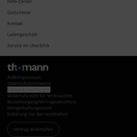
Hilfe-Center
Gutscheine
Kontakt
Ladengeschäft
Service im Überblick
AGB
/
Impressum
Datenschutzhinweise
Cookie-Einstellungen
Widerrufsrecht für Verbraucher
Bestellvorgang/Vertragsabschluss
Mängelhaftungsrecht
Erklärung zur Barrierefreiheit
Vertrag widerrufen