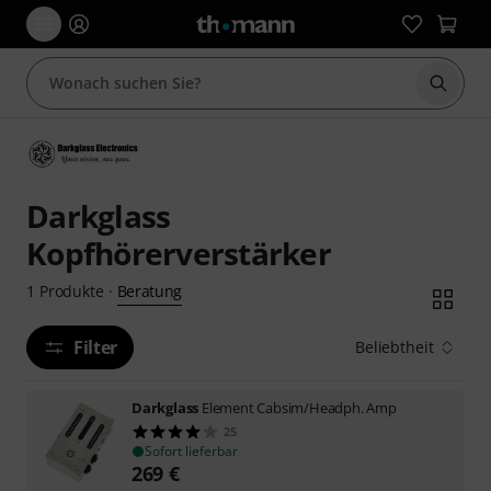
Suche 
Darkglass
Kopfhörerverstärker
Beratung
1
Produkte
·
Filter
Beliebtheit
Darkglass
Element Cabsim/Headph. Amp
25
Sofort lieferbar
269
€