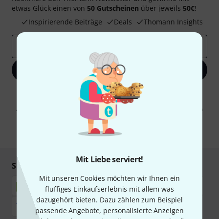
etwas Glück einen von
50 Gutscheinen
über jeweils
50€
!
Inspirierende Beiträge
Deals
Thomann Insights
E-Mail-Adresse
*
Jetzt anmelden
Mit Klick auf „Jetzt anmelden“ stimmen Sie dem Erhalt von E-Mail-
Werbung und einer Messung des E-Mail-Nutzungsverhaltens zu. Die
Abmeldung ist jederzeit möglich. Weitere Informationen finden Sie in
unseren
Datenschutzhinweisen
.
* Pflichtfeld
Mit Liebe serviert!
Sicher einkaufen & bezahlen
Mit unseren Cookies möchten wir Ihnen ein
fluffiges Einkaufserlebnis mit allem was
dazugehört bieten. Dazu zählen zum Beispiel
passende Angebote, personalisierte Anzeigen