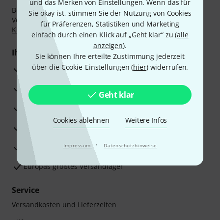
und das Merken von Einstellungen. Wenn das für
Bezahlen Sie vertraulich und sicher per Nachnahme,
Sie okay ist, stimmen Sie der Nutzung von Cookies
Vorkasse, PayPal, Amazon Pay,
Klarna Sofort bezahlen
,
für Präferenzen, Statistiken und Marketing
Klarna Ratenzahlung
oder Kreditkarte.
einfach durch einen Klick auf „Geht klar“ zu (
alle
anzeigen
).
Ihre Vorteile
Sie können Ihre erteilte Zustimmung jederzeit
über die Cookie-Einstellungen (
hier
) widerrufen.
3 Jahre Thomann Garantie
30 Tage Money-Back-Garantie
Geht klar
Reparaturservice
Cookies ablehnen
Weitere Infos
Beratung durch Fachexperten
·
Zufriedenheitsgarantie
Impressum
Datenschutzhinweise
Europas größtes Versandlager
Service
Versandkosten und Lieferzeiten