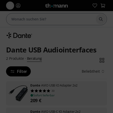
Suche 
Dante USB Audiointerfaces
Beratung
2
Produkte
·
Filter
Beliebtheit
Dante
AVIO USB IO Adapter 2x2
30
Sofort lieferbar
209
€
Dante
AVIO USB-C IO Adapter 2x2