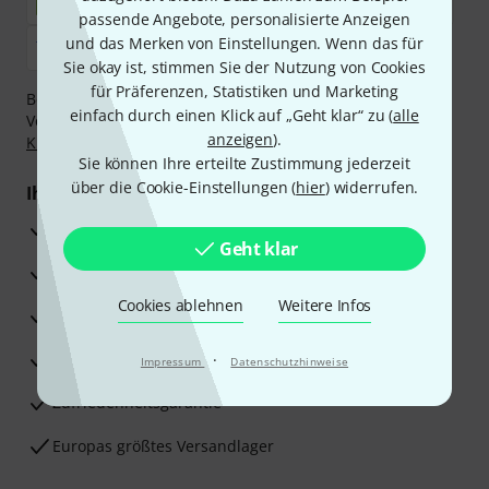
passende Angebote, personalisierte Anzeigen
und das Merken von Einstellungen. Wenn das für
Sie okay ist, stimmen Sie der Nutzung von Cookies
für Präferenzen, Statistiken und Marketing
Bezahlen Sie vertraulich und sicher per Nachnahme,
einfach durch einen Klick auf „Geht klar“ zu (
alle
Vorkasse, PayPal, Amazon Pay,
Klarna Sofort bezahlen
,
anzeigen
).
Klarna Ratenzahlung
oder Kreditkarte.
Sie können Ihre erteilte Zustimmung jederzeit
über die Cookie-Einstellungen (
hier
) widerrufen.
Ihre Vorteile
3 Jahre Thomann Garantie
Geht klar
30 Tage Money-Back-Garantie
Cookies ablehnen
Weitere Infos
Reparaturservice
Beratung durch Fachexperten
·
Impressum
Datenschutzhinweise
Zufriedenheitsgarantie
Europas größtes Versandlager