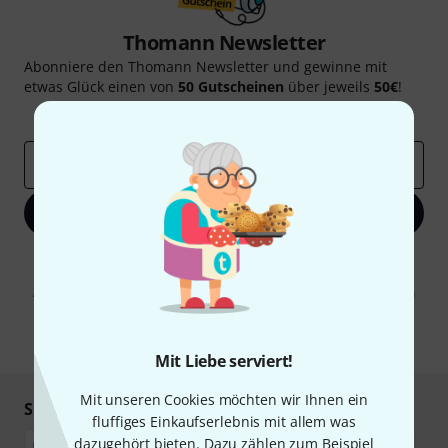
Thomann Newsletter
Abonniere den Thomann Newsletter und gewinne mit
etwas Glück einen von
50 Gutscheinen
über jeweils
50€
!
Inspirierende Beiträge
Deals
Thomann Insights
E-Mail-Adresse
*
Jetzt anmelden
Mit Klick auf „Jetzt anmelden“ stimmen Sie dem Erhalt von E-Mail-
Werbung und einer Messung des E-Mail-Nutzungsverhaltens zu. Die
Abmeldung ist jederzeit möglich. Weitere Informationen finden Sie in
unseren
Datenschutzhinweisen
.
* Pflichtfeld
Mit Liebe serviert!
Mit unseren Cookies möchten wir Ihnen ein
Sicher einkaufen & bezahlen
fluffiges Einkaufserlebnis mit allem was
dazugehört bieten. Dazu zählen zum Beispiel