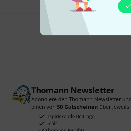
Thomann Newsletter
Abonniere den Thomann Newsletter und
einen von
50 Gutscheinen
über jeweils
Inspirierende Beiträge
Deals
Thomann Insights