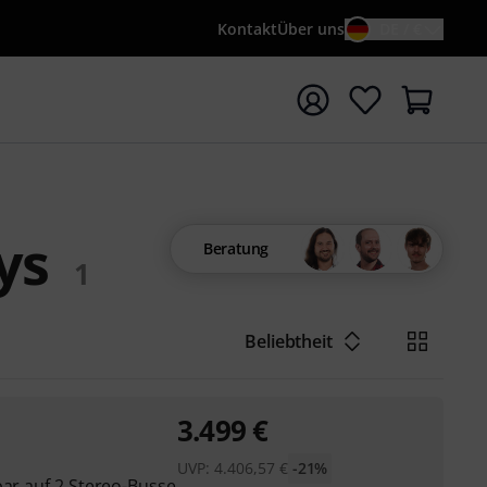
Kontakt
Über uns
DE / €
e mit Suchwort {searchTerm} starten
ys
Beratung
1
Beliebtheit
3.499
€
UVP:
4.406,57
€
-21%
bar auf 2 Stereo-Busse