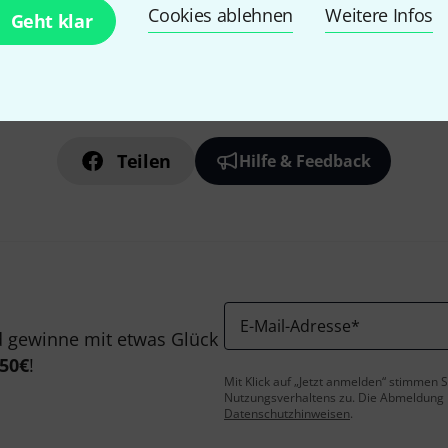
Cookies ablehnen
Weitere Infos
Geht klar
Gefällt Ihnen, was Sie sehen?
Teilen
Hilfe & Feedback
E-Mail-Adresse
*
 gewinne mit etwas Glück
50€
!
Mit Klick auf „Jetzt anmelden“ stimmen
Nutzungsverhaltens zu. Die Abmeldung is
Datenschutzhinweisen
.