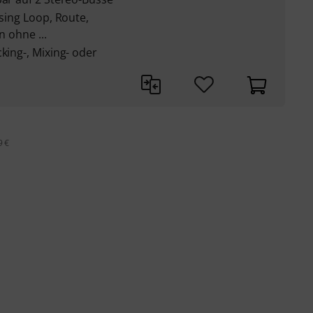
ssing Loop, Route,
n ohne ...
king-, Mixing- oder
9 €