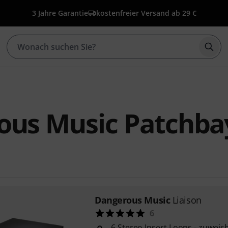
3 Jahre Garantie
kostenfreier Versand ab 29 €
Such
ous Music Patchba
Dangerous Music
Liaison
6
6 Stereo Insert Loops - zuweis