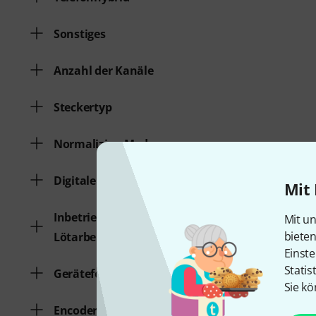
Sonstiges
Anzahl der Kanäle
Steckertyp
Normalizing Mode
Digitale Patchbay
Mit 
Inbetriebnahme erfordert
Mit un
biete
Lötarbeiten
Einste
Statis
Geräteformat
Sie kö
Encoder / Decoder