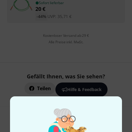
Sofort lieferbar
20
€
-44%
UVP:
35,71
€
Kostenloser Versand ab 29 €
Alle Preise inkl. MwSt.
Gefällt Ihnen, was Sie sehen?
Teilen
Hilfe & Feedback