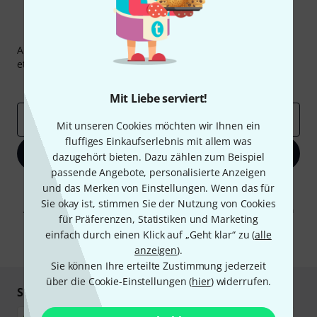
Thomann Newsletter
Abonniere den Thomann Newsletter und gewinne mit
etwas Glück einen von
50 Gutscheinen
über jeweils
50€
!
Inspirierende Beiträge
Deals
Thomann Insights
Mit Liebe serviert!
E-Mail-Adresse
*
Mit unseren Cookies möchten wir Ihnen ein
fluffiges Einkaufserlebnis mit allem was
Jetzt anmelden
dazugehört bieten. Dazu zählen zum Beispiel
passende Angebote, personalisierte Anzeigen
Mit Klick auf „Jetzt anmelden“ stimmen Sie dem Erhalt von E-Mail-
und das Merken von Einstellungen. Wenn das für
Werbung und einer Messung des E-Mail-Nutzungsverhaltens zu. Die
Sie okay ist, stimmen Sie der Nutzung von Cookies
Abmeldung ist jederzeit möglich. Weitere Informationen finden Sie in
für Präferenzen, Statistiken und Marketing
unseren
Datenschutzhinweisen
.
einfach durch einen Klick auf „Geht klar“ zu (
alle
* Pflichtfeld
anzeigen
).
Sie können Ihre erteilte Zustimmung jederzeit
über die Cookie-Einstellungen (
hier
) widerrufen.
Sicher einkaufen & bezahlen