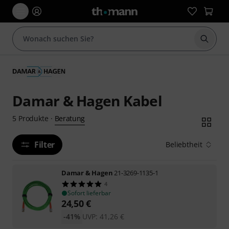
Suche 
Damar & Hagen Kabel
Beratung
5
Produkte
·
Filter
Beliebtheit
Damar & Hagen
21-3269-1135-1
4
Sofort lieferbar
24,50
€
-41%
UVP:
41,26
€