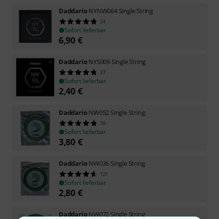
Daddario
NYNW064 Single String
24
Sofort lieferbar
6,90
€
Daddario
NYS009 Single String
37
Sofort lieferbar
2,40
€
Daddario
NW052 Single String
76
Sofort lieferbar
3,80
€
Daddario
NW036 Single String
121
Sofort lieferbar
2,80
€
Daddario
NW072 Single String