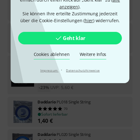
3,40
€
anzeigen
).
-25%
UVP:
4,55
€
Sie können Ihre erteilte Zustimmung jederzeit
über die Cookie-Einstellungen (
hier
) widerrufen.
Daddario
XSNW026
Geht klar
Sofort lieferbar
4,40
€
Cookies ablehnen
Weitere Infos
Daddario
NYNW028 Single String
3
·
Impressum
Datenschutzhinweise
Sofort lieferbar
4,30
€
-23%
UVP:
5,60
€
Daddario
PL018 Single String
70
Sofort lieferbar
1,40
€
Daddario
PL020 Single String