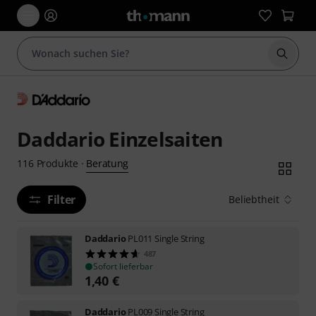
Suche 
Daddario Einzelsaiten
Beratung
116
Produkte
·
Filter
Beliebtheit
Daddario
PL011 Single String
487
Sofort lieferbar
1,40
€
Daddario
PL009 Single String