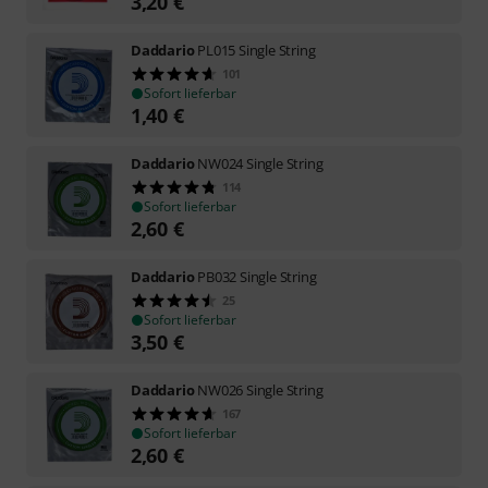
3,20
€
Daddario
PL015 Single String
101
Sofort lieferbar
1,40
€
Daddario
NW024 Single String
114
Sofort lieferbar
2,60
€
Daddario
PB032 Single String
25
Sofort lieferbar
3,50
€
Daddario
NW026 Single String
167
Sofort lieferbar
2,60
€