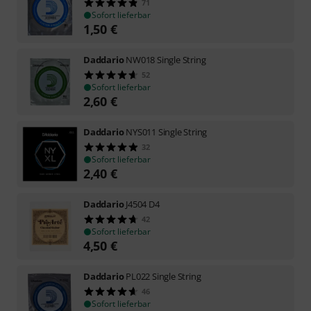
71
Sofort lieferbar
1,50
€
Daddario
NW018 Single String
52
Sofort lieferbar
2,60
€
Daddario
NYS011 Single String
32
Sofort lieferbar
2,40
€
Daddario
J4504 D4
42
Sofort lieferbar
4,50
€
Daddario
PL022 Single String
46
Sofort lieferbar