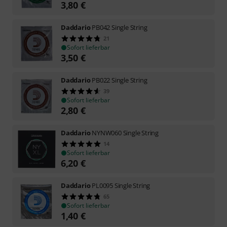
3,80
€
Daddario
PB042 Single String
21
Sofort lieferbar
3,50
€
Daddario
PB022 Single String
39
Sofort lieferbar
2,80
€
Daddario
NYNW060 Single String
14
Sofort lieferbar
6,20
€
Daddario
PL0095 Single String
65
Sofort lieferbar
1,40
€