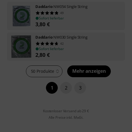
Daddario
NW054 Single String
49
Sofort lieferbar
3,80
€
Daddario
NW030 Single String
42
Sofort lieferbar
2,80
€
Mehr anzeigen
50 Produkte
1
2
3
Kostenloser Versand ab 29 €
Alle Preise inkl. MwSt.