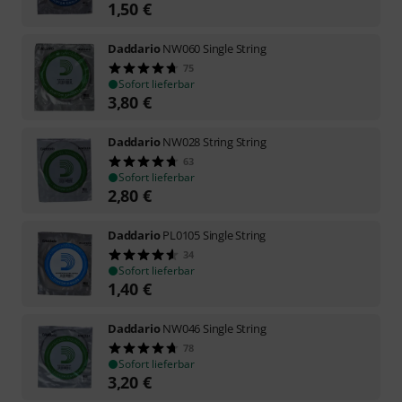
1,50
€
Daddario
NW060 Single String
75
Sofort lieferbar
3,80
€
Daddario
NW028 String String
63
Sofort lieferbar
2,80
€
Daddario
PL0105 Single String
34
Sofort lieferbar
1,40
€
Daddario
NW046 Single String
78
Sofort lieferbar
3,20
€