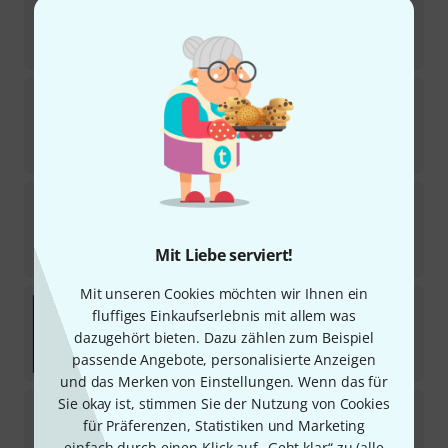
47
Sofort lieferbar
5,90
€
Daddario
NW020 Single String
42
Sofort lieferbar
2,60
€
Daddario
NW042 Single String
73
Sofort lieferbar
Mit Liebe serviert!
3,20
€
Mit unseren Cookies möchten wir Ihnen ein
Daddario
NYS010 Single String
fluffiges Einkaufserlebnis mit allem was
54
dazugehört bieten. Dazu zählen zum Beispiel
Sofort lieferbar
2,40
€
passende Angebote, personalisierte Anzeigen
und das Merken von Einstellungen. Wenn das für
Sie okay ist, stimmen Sie der Nutzung von Cookies
Daddario
NW059 Single String
für Präferenzen, Statistiken und Marketing
69
Sofort lieferbar
einfach durch einen Klick auf „Geht klar“ zu (
alle