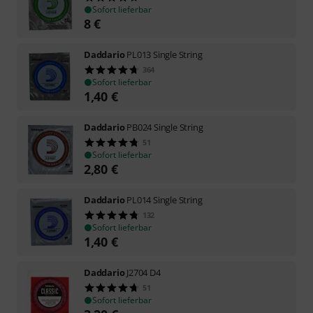
Sofort lieferbar
8
€
Daddario
PL013 Single String
364
Sofort lieferbar
1,40
€
Daddario
PB024 Single String
51
Sofort lieferbar
2,80
€
Daddario
PL014 Single String
132
Sofort lieferbar
1,40
€
Daddario
J2704 D4
51
Sofort lieferbar