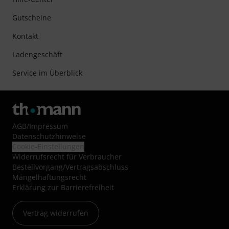
Gutscheine
Kontakt
Ladengeschäft
Service im Überblick
AGB
/
Impressum
Datenschutzhinweise
Cookie-Einstellungen
Widerrufsrecht für Verbraucher
Bestellvorgang/Vertragsabschluss
Mängelhaftungsrecht
Erklärung zur Barrierefreiheit
Vertrag widerrufen