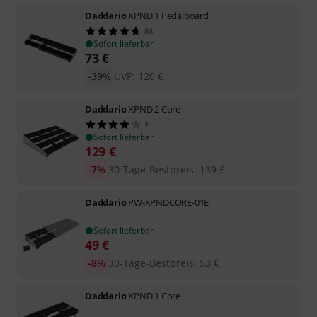
Daddario
XPND 1 Pedalboard
84
Sofort lieferbar
73
€
-39%
UVP:
120
€
Daddario
XPND 2 Core
1
Sofort lieferbar
129
€
-7%
30-Tage-Bestpreis
:
139
€
Daddario
PW-XPNDCORE-01E
Sofort lieferbar
49
€
-8%
30-Tage-Bestpreis
:
53
€
Daddario
XPND 1 Core