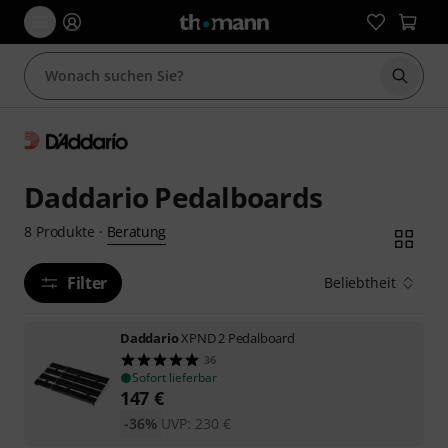
Suche 
Daddario Pedalboards
Beratung
8
Produkte
·
Filter
Beliebtheit
Daddario
XPND 2 Pedalboard
36
Sofort lieferbar
147
€
-36%
UVP:
230
€