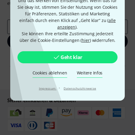
und das Merken von Einstellungen. Wenn das für
etwas Glück einen von
50 Gutscheinen
über jeweils
50€
!
Sie okay ist, stimmen Sie der Nutzung von Cookies
Inspirierende Beiträge
Deals
Thomann Insights
für Präferenzen, Statistiken und Marketing
einfach durch einen Klick auf „Geht klar“ zu (
alle
E-Mail-Adresse
*
anzeigen
).
Sie können Ihre erteilte Zustimmung jederzeit
über die Cookie-Einstellungen (
hier
) widerrufen.
Jetzt anmelden
Mit Klick auf „Jetzt anmelden“ stimmen Sie dem Erhalt von E-Mail-
Geht klar
Werbung und einer Messung des E-Mail-Nutzungsverhaltens zu. Die
Abmeldung ist jederzeit möglich. Weitere Informationen finden Sie in
unseren
Datenschutzhinweisen
.
Cookies ablehnen
Weitere Infos
* Pflichtfeld
·
Impressum
Datenschutzhinweise
Sicher einkaufen & bezahlen