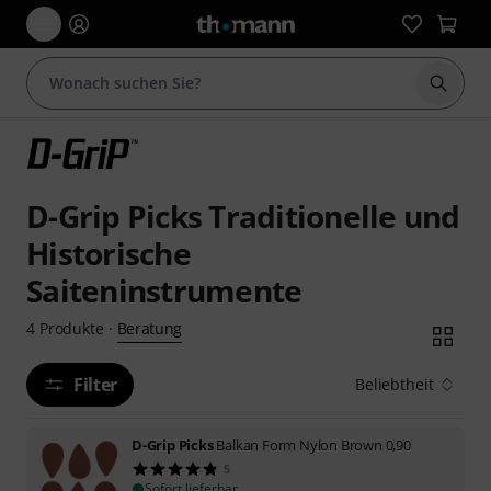
Suche 
D-Grip Picks Traditionelle und
Historische
Saiteninstrumente
Beratung
4
Produkte
·
Filter
Beliebtheit
D-Grip Picks
Balkan Form Nylon Brown 0,90
5
Sofort lieferbar