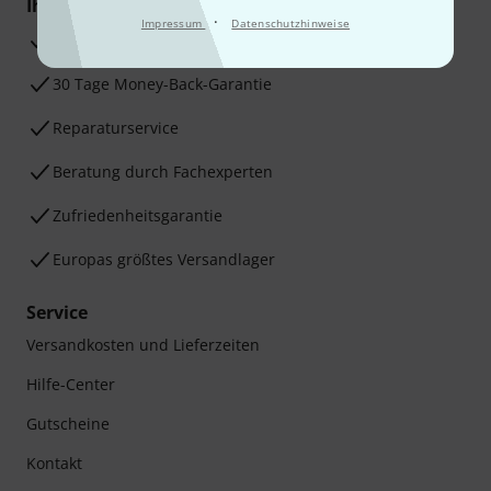
Ihre Vorteile
·
Impressum
Datenschutzhinweise
3 Jahre Thomann Garantie
30 Tage Money-Back-Garantie
Reparaturservice
Beratung durch Fachexperten
Zufriedenheitsgarantie
Europas größtes Versandlager
Service
Versandkosten und Lieferzeiten
Hilfe-Center
Gutscheine
Kontakt