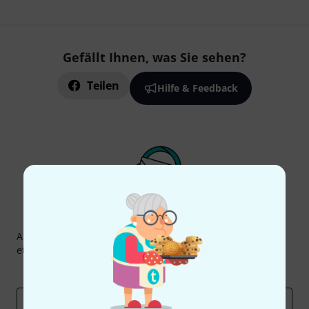
Gefällt Ihnen, was Sie sehen?
Teilen
Hilfe & Feedback
Thomann Newsletter
Abonniere den Thomann Newsletter und gewinne mit
etwas Glück einen von
50 Gutscheinen
über jeweils
50€
!
Inspirierende Beiträge
Deals
Thomann Insights
E-Mail-Adresse
*