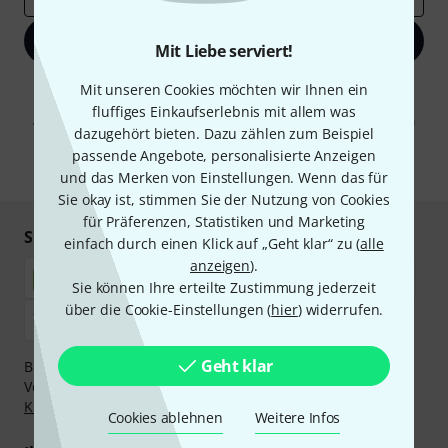
Jetzt anmelden
Mit Liebe serviert!
Mit Klick auf „Jetzt anmelden“ stimmen Sie dem Erhalt von E-Mail-
Mit unseren Cookies möchten wir Ihnen ein
Werbung und einer Messung des E-Mail-Nutzungsverhaltens zu. Die
fluffiges Einkaufserlebnis mit allem was
Abmeldung ist jederzeit möglich. Weitere Informationen finden Sie in
dazugehört bieten. Dazu zählen zum Beispiel
unseren
Datenschutzhinweisen
.
passende Angebote, personalisierte Anzeigen
* Pflichtfeld
und das Merken von Einstellungen. Wenn das für
Sie okay ist, stimmen Sie der Nutzung von Cookies
für Präferenzen, Statistiken und Marketing
Sicher einkaufen & bezahlen
einfach durch einen Klick auf „Geht klar“ zu (
alle
anzeigen
).
Sie können Ihre erteilte Zustimmung jederzeit
über die Cookie-Einstellungen (
hier
) widerrufen.
Geht klar
Bezahlen Sie vertraulich und sicher per Nachnahme,
Vorkasse, PayPal, Amazon Pay,
Klarna Sofort bezahlen
,
Klarna Ratenzahlung
oder Kreditkarte.
Cookies ablehnen
Weitere Infos